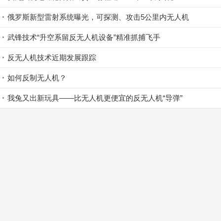
俄罗斯新型雷射系统曝光，可探测、攻击5公里内无人机
武锋技术“升空系留反无人机设备”精准抓捕飞手
反无人机技术近期发展跟踪
如何反制无人机？
我兔又出新玩具——比无人机更便宜的反无人机“导弹”
首页
资讯
反无人机
正文
登录
|
免费注册
返回顶部↑
Copyright © 2015-2026
无人机网（www.youuav.com)
客服热线：
400-003-8030
首页
|
关于我们