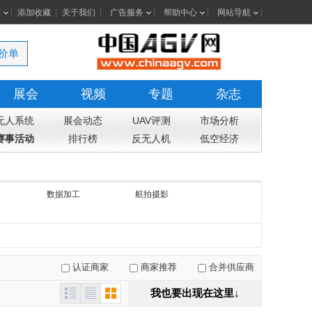
室
添加收藏
关于我们
广告服务
帮助中心
网站导航
价单
展会
视频
专题
杂志
无人系统
展会动态
UAV评测
市场分析
赛事活动
排行榜
反无人机
低空经济
数据加工
航拍摄影
认证商家
商家推荐
合并供应商
我也要出现在这里↓