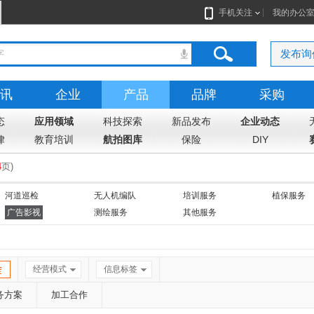
手机关注
我的办公
发布询
讯
企业
产品
品牌
采购
态
应用领域
科技探索
新品发布
企业动态
律
教育培训
航拍图库
保险
DIY
4
页
)
河道巡检
无人机编队
培训服务
植保服务
广告影视
测绘服务
其他服务
经营模式
信息标签
务方案
加工合作