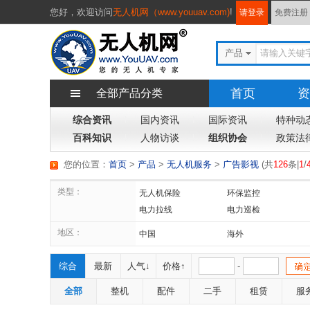
您好，
欢迎访问
无人机网（www.youuav.com)
!
请登录
免费注册
产品
首页
资
全部产品分类
综合资讯
国内资讯
国际资讯
特种动
百科知识
人物访谈
组织协会
政策法
您的位置：
首页
>
产品
>
无人机服务
>
广告影视
(
共
126
条|
1
/
类型：
无人机保险
环保监控
电力拉线
电力巡检
地区：
中国
海外
综合
最新
人气↓
价格↑
-
全部
整机
配件
二手
租赁
服