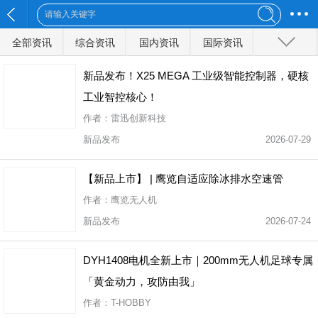
全部资讯
综合资讯
国内资讯
国际资讯
特种动态
应用领域
科技探索
新品发布
企业动态
新品发布！X25 MEGA 工业级智能控制器，硬核
工业智控核心！
无人系统
展会动态
UAV评测
市场分析
百科知识
作者：雷迅创新科技
人物访谈
组织协会
政策法律
教育培训
航拍图库
新品发布
2026-07-29
保险
DIY
赛事活动
排行榜
反无人机
【新品上市】 | 鹰览自适应除冰排水空速管
低空经济
作者：鹰览无人机
新品发布
2026-07-24
全部分类
DYH1408电机全新上市｜200mm无人机足球专属
「黄金动力，攻防由我」
作者：T-HOBBY