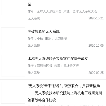
至
作者：全球无人系统大会 来源：全球无人系统大会
无人系统
2020-10-21
突破想象的无人系统
作者：小硕 来源： 北京朗硕
无人系统
2020-10-05
水域无人系统联合实验室在深宣告成立
作者：深圳特区报 来源：深圳特区报
无人系统
2020-09-25
“无人系统”牵手“智谷”，强强联合，共辟新格局
——无人系统技术研究院与上海机电工程研究所
签署战略合作协议