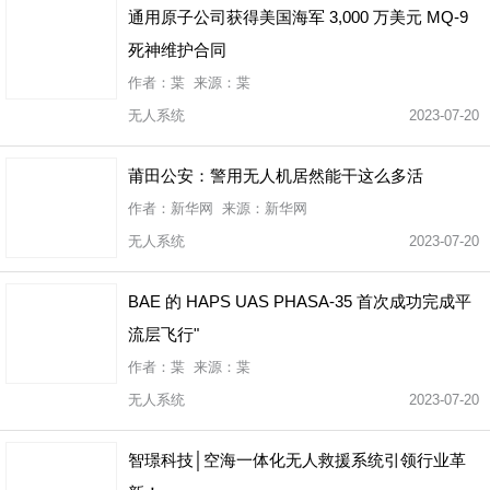
通用原子公司获得美国海军 3,000 万美元 MQ-9
死神维护合同
作者：枼 来源：枼
无人系统
2023-07-20
莆田公安：警用无人机居然能干这么多活
作者：新华网 来源：新华网
无人系统
2023-07-20
BAE 的 HAPS UAS PHASA-35 首次成功完成平
流层飞行"
作者：枼 来源：枼
无人系统
2023-07-20
智璟科技│空海一体化无人救援系统引领行业革