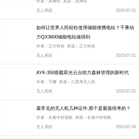
作者：高博特 来源：高博特
无人系统
2023-07-21
如何让世界人民轻松使用储能便携电站？千乘动
力QX3600储能电站做得到
作者：正方科技 来源：正方科技
无人系统
2023-07-21
AYK-350搭载双光云台助力森林管理的新时代
作者：于娜 来源：汇星海无人机
无人系统
2023-07-21
最常见的无人机几种证件,那个是最值得考的？
作者：长春中科智航 来源：长春中科智航
无人系统
2023-07-20