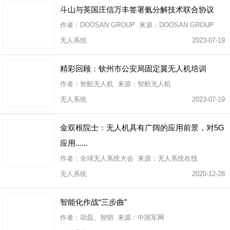
斗山与英国庄信万丰签署氨分解技术联合协议
作者：DOOSAN GROUP 来源：DOOSAN GROUP
无人系统
2023-07-19
精彩回顾：钦州市公安局固定翼无人机培训
作者：智航无人机 来源：智航无人机
无人系统
2023-07-19
金双根院士：无人机具有广阔的应用前景，对5G
应用......
作者：全球无人系统大会 来源：无人系统在线
无人系统
2020-12-28
智能化作战“三步曲”
作者：胡磊、智韬 来源：中国军网