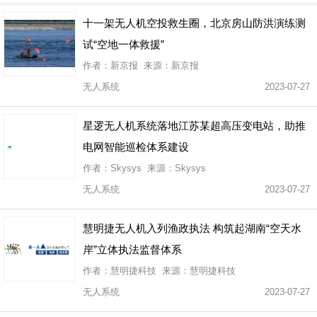
十一架无人机空投救生圈，北京房山防洪演练测
试“空地一体救援”
作者：新京报 来源：新京报
无人系统
2023-07-27
星逻无人机系统落地江苏某超高压变电站，助推
电网智能巡检体系建设
作者：Skysys 来源：Skysys
无人系统
2023-07-27
慧明捷无人机入列渔政执法 构筑起湖南“空天水
岸”立体执法监督体系
作者：慧明捷科技 来源：慧明捷科技
无人系统
2023-07-27