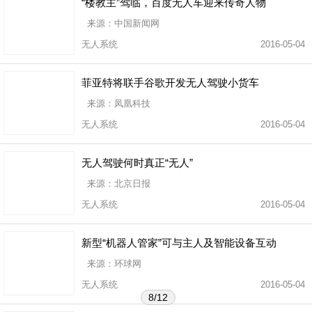
“楼教主”驾临，百度无人车迎来传奇人物
来源：中国新闻网
无人系统
2016-05-04
菲亚特将联手谷歌开发无人驾驶小货车
来源：凤凰科技
无人系统
2016-05-04
无人驾驶何时真正“无人”
来源：北京日报
无人系统
2016-05-04
新型“机器人管家”可与主人及智能设备互动
来源：环球网
无人系统
2016-05-04