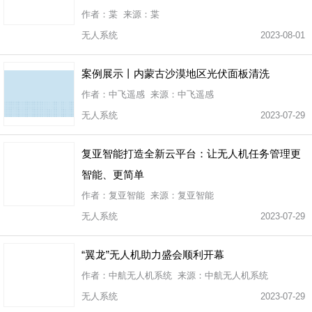
作者：枼 来源：枼
无人系统
2023-08-01
案例展示丨内蒙古沙漠地区光伏面板清洗
作者：中飞遥感 来源：中飞遥感
无人系统
2023-07-29
复亚智能打造全新云平台：让无人机任务管理更
智能、更简单
作者：复亚智能 来源：复亚智能
无人系统
2023-07-29
“翼龙”无人机助力盛会顺利开幕
作者：中航无人机系统 来源：中航无人机系统
无人系统
2023-07-29