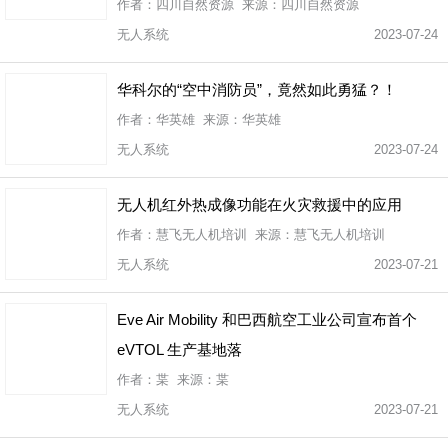
作者：四川自然资源 来源：四川自然资源
无人系统
2023-07-24
华科尔的“空中消防员”，竟然如此勇猛？！
作者：华英雄 来源：华英雄
无人系统
2023-07-24
无人机红外热成像功能在火灾救援中的应用
作者：慧飞无人机培训 来源：慧飞无人机培训
无人系统
2023-07-21
Eve Air Mobility 和巴西航空工业公司宣布首个
eVTOL 生产基地落
作者：枼 来源：枼
无人系统
2023-07-21