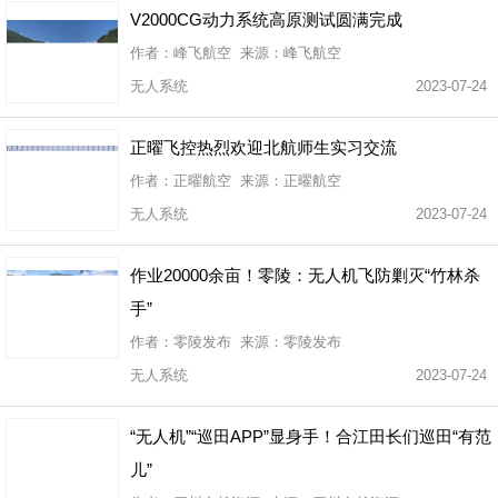
V2000CG动力系统高原测试圆满完成
作者：峰飞航空 来源：峰飞航空
无人系统
2023-07-24
正曜飞控热烈欢迎北航师生实习交流
作者：正曜航空 来源：正曜航空
无人系统
2023-07-24
作业20000余亩！零陵：无人机飞防剿灭“竹林杀
手”
作者：零陵发布 来源：零陵发布
无人系统
2023-07-24
“无人机”“巡田APP”显身手！合江田长们巡田“有范
儿”