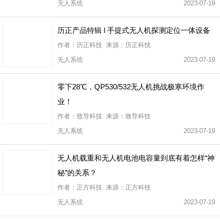
无人系统
2023-07-19
历正产品特辑 l 手提式无人机探测定位一体设备
作者：历正科技 来源：历正科技
无人系统
2023-07-19
零下28℃，QP530/532无人机挑战极寒环境作
业！
作者：致导科技 来源：致导科技
无人系统
2023-07-19
无人机载重和无人机电池电容量到底有着怎样“神
秘”的关系？
作者：正方科技 来源：正方科技
无人系统
2023-07-19