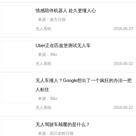
情感陪伴机器人 处久更懂人心
来源：南方日报
无人系统
2016-05-23
Uber正在匹兹堡测试无人车
来源：36kr
无人系统
2016-05-22
无人车撞人？Google想出了一个疯狂的办法—把
人粘住
来源：36kr
无人系统
2016-05-22
无人驾驶车颠覆的是什么？
来源：四川农村日报