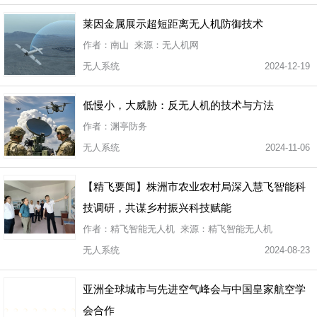
莱因金属展示超短距离无人机防御技术
作者：南山 来源：无人机网
无人系统
2024-12-19
低慢小，大威胁：反无人机的技术与方法
作者：渊亭防务
无人系统
2024-11-06
【精飞要闻】株洲市农业农村局深入慧飞智能科
技调研，共谋乡村振兴科技赋能
作者：精飞智能无人机 来源：精飞智能无人机
无人系统
2024-08-23
亚洲全球城市与先进空气峰会与中国皇家航空学
会合作