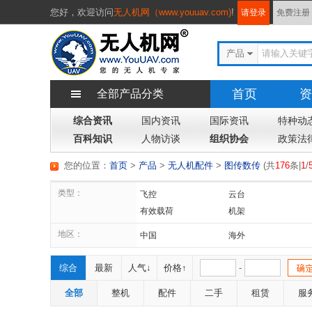
您好，
欢迎访问
无人机网（www.youuav.com)
!
请登录
免费注册
产品
首页
资
全部产品分类
综合资讯
国内资讯
国际资讯
地图
特种动
百科知识
人物访谈
组织协会
政策法
您的位置：
首页
>
产品
>
无人机配件
>
图传数传
(
共
176
条|
1
/
类型：
飞控
云台
有效载荷
机架
激光雷达
应用软件
地区：
中国
海外
综合
最新
人气↓
价格↑
-
全部
整机
配件
二手
租赁
服