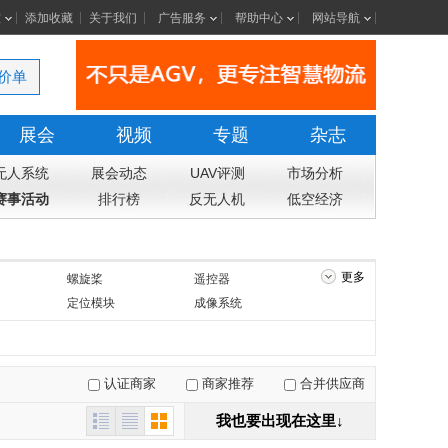
室
添加收藏
关于我们
广告服务
帮助中心
网站导航
价单
展会
视频
专题
杂志
无人系统
展会动态
UAV评测
市场分析
赛事活动
排行榜
反无人机
低空经济
更多
螺旋桨
遥控器
定位模块
成像系统
热成像仪
其他配套产品
认证商家
商家推荐
合并供应商
我也要出现在这里↓