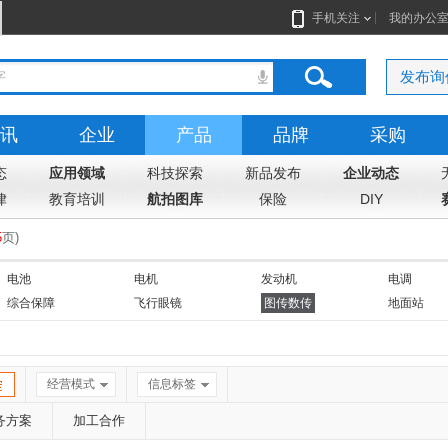
手机关注
我的办公
发布询
讯
企业
产品
品牌
采购
态
应用领域
科技探索
新品发布
企业动态
律
教育培训
航拍图库
保险
DIY
5
页
)
电池
电机
发动机
电调
综合保障
飞行眼镜
图传数传
地面站
喊话器
充电器
抛投设备
探照灯
经营模式
信息标签
务方案
加工合作