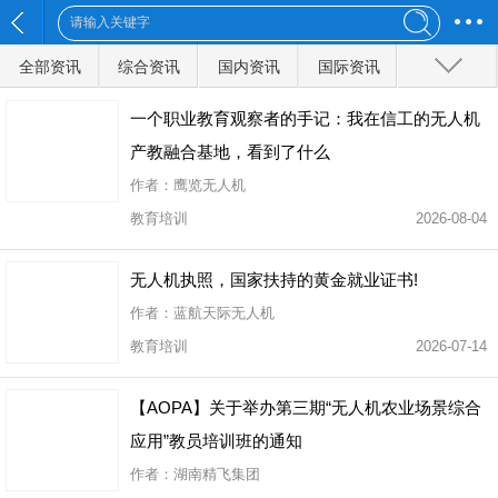
全部资讯
综合资讯
国内资讯
国际资讯
特种动态
应用领域
科技探索
新品发布
企业动态
一个职业教育观察者的手记：我在信工的无人机
产教融合基地，看到了什么
无人系统
展会动态
UAV评测
市场分析
百科知识
作者：鹰览无人机
人物访谈
组织协会
政策法律
教育培训
航拍图库
教育培训
2026-08-04
保险
DIY
赛事活动
排行榜
反无人机
无人机执照，国家扶持的黄金就业证书!
低空经济
作者：蓝航天际无人机
教育培训
2026-07-14
全部分类
【AOPA】关于举办第三期“无人机农业场景综合
应用”教员培训班的通知
作者：湖南精飞集团