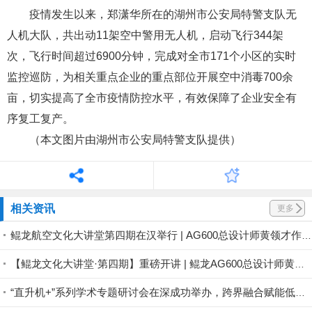
疫情发生以来，郑潇华所在的湖州市公安局特警支队无
人机大队，共出动11架空中警用无人机，启动飞行344架
次，飞行时间超过6900分钟，完成对全市171个小区的实时
监控巡防，为相关重点企业的重点部位开展空中消毒700余
亩，切实提高了全市疫情防控水平，有效保障了企业安全有
序复工复产。
（本文图片由湖州市公安局特警支队提供）
相关资讯
更多
鲲龙航空文化大讲堂第四期在汉举行 | AG600总设计师黄领才作主题分享，讲述大国重器研制背后的中国航空人故事
【鲲龙文化大讲堂·第四期】重磅开讲 | 鲲龙AG600总设计师黄领才：我的梦！航空梦！中国梦！
“直升机+”系列学术专题研讨会在深成功举办，跨界融合赋能低空经济新未来