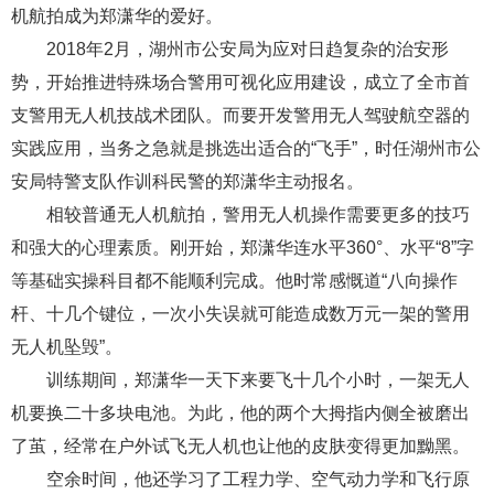
机航拍成为郑潇华的爱好。
2018年2月，湖州市公安局为应对日趋复杂的治安形
势，开始推进特殊场合警用可视化应用建设，成立了全市首
支警用无人机技战术团队。而要开发警用无人驾驶航空器的
实践应用，当务之急就是挑选出适合的“飞手”，时任湖州市公
安局特警支队作训科民警的郑潇华主动报名。
相较普通无人机航拍，警用无人机操作需要更多的技巧
和强大的心理素质。刚开始，郑潇华连水平360°、水平“8”字
等基础实操科目都不能顺利完成。他时常感慨道“八向操作
杆、十几个键位，一次小失误就可能造成数万元一架的警用
无人机坠毁”。
训练期间，郑潇华一天下来要飞十几个小时，一架无人
机要换二十多块电池。为此，他的两个大拇指内侧全被磨出
了茧，经常在户外试飞无人机也让他的皮肤变得更加黝黑。
空余时间，他还学习了工程力学、空气动力学和飞行原