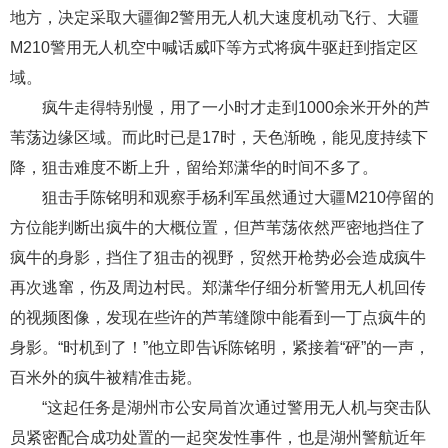
地方，决定采取大疆御2警用无人机大速度机动飞行、大疆
M210警用无人机空中喊话威吓等方式将疯牛驱赶到指定区
域。
疯牛走得特别慢，用了一小时才走到1000余米开外的芦
苇荡边缘区域。而此时已是17时，天色渐晚，能见度持续下
降，狙击难度不断上升，留给郑潇华的时间不多了。
狙击手陈铭明和观察手杨利军虽然通过大疆M210停留的
方位能判断出疯牛的大概位置，但芦苇荡依然严密地挡住了
疯牛的身影，挡住了狙击的视野，贸然开枪势必会造成疯牛
再次逃窜，伤及周边村民。郑潇华仔细分析警用无人机回传
的视频图像，发现在些许的芦苇缝隙中能看到一丁点疯牛的
身影。“时机到了！”他立即告诉陈铭明，紧接着“砰”的一声，
百米外的疯牛被精准击毙。
“这起任务是湖州市公安局首次通过警用无人机与突击队
员紧密配合成功处置的一起突发性事件，也是湖州警航近年