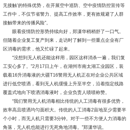
无接触’的特殊优势，在开展空中巡防、空中疫情防控宣传等
工作中，不仅节省警力、提高工作效率，更有效规避了人群
接触带来的传播风险”。
眼看疫情防控形势持续向好，郑潇华稍稍舒了一口气。
但随着企业复工复产到来，走访时了解到一些重点企业有厂
区消毒的需求，他又忙碌了起来。
“没想到无人机还能这样用，园区这样消杀一遍，我们复
工安心多了。”2月17日上午，在湖州市南太湖工业园区，装
载着16升消毒液的大疆T16警用无人机正在对企业公共区域
进行低空喷洒，看到无人机缓慢上升至半空，沿着指定线路
覆盖式地向下喷洒消毒液时，企业负责人啧啧称赞。
“我们警用无人机消毒相比传统的人工消毒有很多优势，
效率高且喷洒均匀面积大。传统的人工消毒2亩地至少需要半
个小时，而无人机只需要3分钟。对于一些不方便人力消毒的
角落，无人机也能进行无死角地消毒。”郑潇华说。