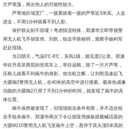
片芦苇荡，再次伤人的可能性较大。
芦苇地区域宽广，一簇紧挨着一簇的芦苇近3米高。人走
进去，不用1分钟就看不到人影。
保护群众刻不容缓！考虑情况特殊，郑潇华立即带领警
用无人机飞手胡亚伟、刘凯，狙击手陈铭明，观察手杨利军
赶赴现场。
当日阴天，气温0℃-8℃，东风1级，能见度2公里。郑潇
华在升高至两层的登高车上，举目远眺，除了一片片芦苇，
压根儿就看不到疯牛的身影。他当机立断，让刘凯迅速起飞
大疆御2警用无人机，在40米的高空中进行搜索。载有热成像
功能的大疆御2只用了不到1分钟的时间，就发现了疯牛的具
体位置。
疯牛虽然被发现了，但现场狙击条件有限，并不适合狙
击手狙杀疯牛。郑潇华再次下令让胡亚伟操纵搭载喊话器的
大疆M210警用无人机飞至疯牛上空，悬停于其头顶5米高的