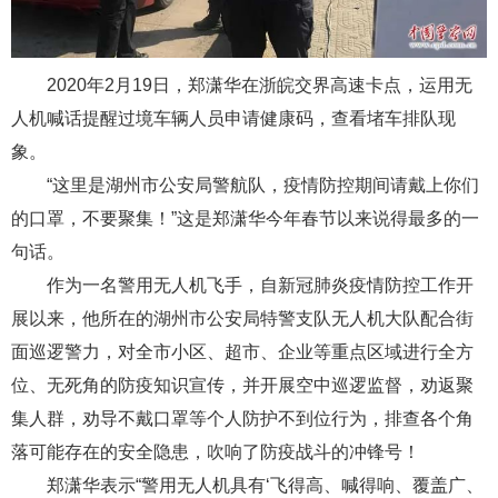
2020年2月19日，郑潇华在浙皖交界高速卡点，运用无
人机喊话提醒过境车辆人员申请健康码，查看堵车排队现
象。
“这里是湖州市公安局警航队，疫情防控期间请戴上你们
的口罩，不要聚集！”这是郑潇华今年春节以来说得最多的一
句话。
作为一名警用无人机飞手，自新冠肺炎疫情防控工作开
展以来，他所在的湖州市公安局特警支队无人机大队配合街
面巡逻警力，对全市小区、超市、企业等重点区域进行全方
位、无死角的防疫知识宣传，并开展空中巡逻监督，劝返聚
集人群，劝导不戴口罩等个人防护不到位行为，排查各个角
落可能存在的安全隐患，吹响了防疫战斗的冲锋号！
郑潇华表示“警用无人机具有‘飞得高、喊得响、覆盖广、