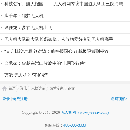
科技强军、航天报国 ——无人机网专访中国航天科工三院海鹰航空通用装备有限责任公司
唐千年：追梦无人机
谭佳龙：梦在无人机上飞
无人机大队副大队长郑潇华：从航拍爱好者到无人机高手
“直升机设计师”刘衍涛：航空报国心 超越极限做到极致
文承家：穿越在崇山峻岭中的“电网飞行侠”
万斌 无人机的“守护者”
首页
资讯
人物访谈
技术专家
正文
登录
|
免费注册
返回顶部↑
Copyright © 2015-2026
无人机网（www.youuav.com)
客服热线：
400-003-8030