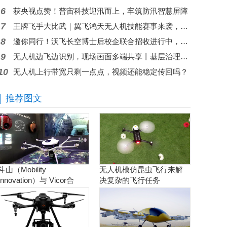
6
获央视点赞！普宙科技迎汛而上，牢筑防汛智慧屏障
7
王牌飞手大比武｜翼飞鸿天无人机技能赛事来袭，现金大奖等你来拿
8
邀你同行！沃飞长空博士后校企联合招收进行中，共筑低空人才高地
9
无人机边飞边识别，现场画面多端共享丨基层治理问题秒级响应
10
无人机上行带宽只剩一点点，视频还能稳定传回吗？
推荐图文
斗山（Mobility
无人机模仿昆虫飞行来解
Innovation）与 Vicor合
决复杂的飞行任务
作。实现商用氢燃料电池
无人机