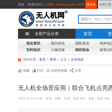
您好，
欢迎访问
无人机网（www.youuav.com)
!
请登录
免费注册
资讯
首页
资
全部产品分类
综合资讯
国内资讯
国际资讯
特种动
百科知识
人物访谈
组织协会
政策法
您的位置：
首页
>
资讯
> 正文
>
企业动态
收藏
打印
扫码手机看
分享
无人机全场景应用｜联合飞机点亮西
2025-07-14 11:46
性质：转载
作者：联合飞机
来源：联合飞机