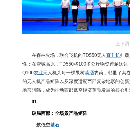
上下滑
在森林火场，联合飞机的TD550无人
直升机
挂载
性；在雪域高原，TD550将100多公斤物资跨越
Q100
农业
无人机为每一棵果树
喷洒
农药，彰显了其
的无人机产品矩阵以及深度适配西部复杂地形的创新
地形阻隔，成为推动西部低空经济蓬勃发展的核心引
01
破局西部：全场景产品矩阵
构
筑低空
基石