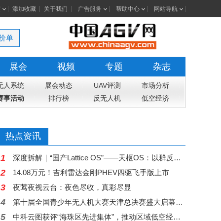
室
添加收藏
关于我们
广告服务
帮助中心
网站导航
价单
展会
视频
专题
杂志
无人系统
展会动态
UAV评测
市场分析
赛事活动
排行榜
反无人机
低空经济
热点资讯
1
深度拆解｜“国产Lattice OS”——天枢OS：以群反群，构建中国自主低空反无人机蜂群作战体系
2
14.08万元！吉利雷达金刚PHEV四驱飞手版上市
3
夜莺夜视云台：夜色尽收，真彩尽显
4
第十届全国青少年无人机大赛天津总决赛盛大启幕，高巨创新五大核心赛项赋能科创舞台
5
中科云图获评“海珠区先进集体”，推动区域低空经济从示范走向常态