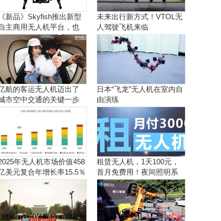
《新品》Skyfish推出新型
未来出行新方式！VTOL无
自主商用无人机平台，也
人驾驶飞机来临
可搭载Sony Alpha相机
亿航的客运无人机迈出了
日本“飞龙”无人机在室内自
城市空中交通的关键一步
由演练
2025年无人机市场价值458
租赁无人机，1天100元，
亿美元复合年增长率15.5％
首月免费用！夜间照明系
统施工、抢险、应急救援
利器！