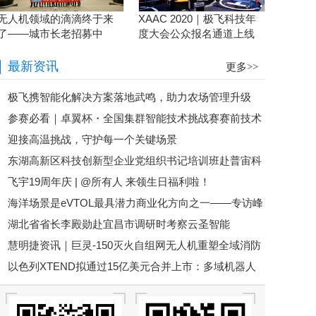
无人机领域的滴滴终于来
XAAC 2020｜极飞科技年
了——城市长老招募中
度大会公众报名通道上线
啦！
最新资讯
更多>>
极飞携智能化解决方案落地武鸣，助力农场管理升级
参赛必看｜卓翼杯・全国集群智能技术挑战赛赛前技术
迎接高温挑战，守护每一个关键场景
培训即将开启！
东湖高新区科技创新型企业党组织书记培训班赴普宙科
飞宇19周年庆 | @所有人 来领生日福利啦！
技参观调研
海洋场景是eVTOL最具潜力商业化方向之一——专访峰
湖北省省长李殿勋赴宜昌市调研时考察云圣智能
飞航空谢嘉丨低空大咖谈
慧明捷资讯｜巨灵-150灭火自组网无人机重塑全域消防
以色列XTEND拟通过15亿美元合并上市：多域机器人
救援新格局，硬核空中救险！
平台加速规模化