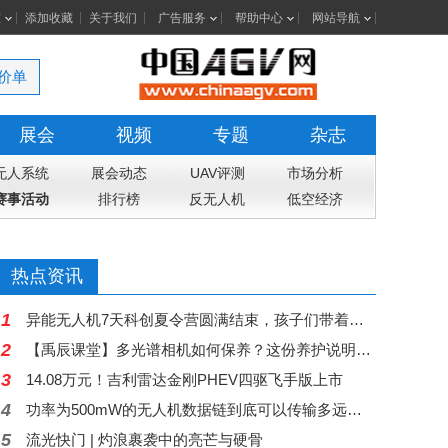
室
添加收藏
关于我们
广告服务
帮助中心
网站导航
价单
展会
视频
专题
杂志
无人系统
展会动态
UAV评测
市场分析
赛事活动
排行榜
反无人机
低空经济
热点资讯
1
异能无人机7天科创夏令营圆满结束，孩子们带着科技梦想和成长收获返程
2
【禹辰课堂】多光谱相机如何保养？这份养护说明请收好
3
14.08万元！吉利雷达金刚PHEV四驱飞手版上市
4
功率为500mW的无人机数据链到底可以传输多远距离？
5
流光快门 | 灼浪裹袭中的亮芒与硬骨