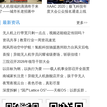
无人机领域的滴滴终于来
XAAC 2020｜极飞科技年
了——城市长老招募中
度大会公众报名通道上线
啦！
最新资讯
更多>>
无人机上行带宽只剩一点点，视频还能稳定传回吗？
资讯共享 | 教育行业一周资讯速览
闻风而动空中护航！氢航科技驰援惠州助力台风灾后电
喜报｜异能无人机学员闪耀省级赛场，斩获佳绩！
力抢险
三院召开2026年领导干部大会
以目标为纲，以执行为要 ——载人机事业部召开全面贯
南城家长注意！异能无人机旗舰店开业，孩子学无人
彻公司半年度会议精神暨重点工作攻坚部署会
夜莺夜视云台：夜色尽收，真彩尽显
机、玩科技又多了一个新选择
深度拆解｜“国产Lattice OS”——天枢OS：以群反群，
构建中国自主低空反无人机蜂群作战体系