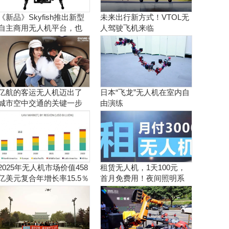
《新品》Skyfish推出新型
未来出行新方式！VTOL无
自主商用无人机平台，也
人驾驶飞机来临
可搭载Sony Alpha相机
亿航的客运无人机迈出了
日本“飞龙”无人机在室内自
城市空中交通的关键一步
由演练
2025年无人机市场价值458
租赁无人机，1天100元，
亿美元复合年增长率15.5％
首月免费用！夜间照明系
统施工、抢险、应急救援
利器！