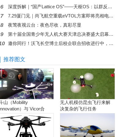
6
深度拆解｜“国产Lattice OS”——天枢OS：以群反群，构建中国自主低空反无人机蜂群作战体系
7
7.29厦门见｜尚飞航空重载eVTOL方案即将亮相电力智能新型施工装备展
8
夜莺夜视云台：夜色尽收，真彩尽显
9
第十届全国青少年无人机大赛天津总决赛盛大启幕，高巨创新五大核心赛项赋能科创舞台
10
邀你同行！沃飞长空博士后校企联合招收进行中，共筑低空人才高地
推荐图文
斗山（Mobility
无人机模仿昆虫飞行来解
Innovation）与 Vicor合
决复杂的飞行任务
作。实现商用氢燃料电池
无人机