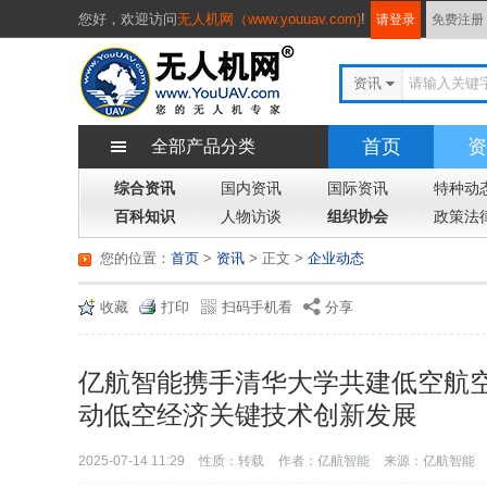
您好，
欢迎访问
无人机网（www.youuav.com)
!
请登录
免费注册
资讯
首页
资
全部产品分类
综合资讯
国内资讯
国际资讯
特种动
百科知识
人物访谈
组织协会
政策法
您的位置：
首页
>
资讯
> 正文
>
企业动态
收藏
打印
扫码手机看
分享
亿航智能携手清华大学共建低空航
动低空经济关键技术创新发展
2025-07-14 11:29
性质：转载
作者：亿航智能
来源：亿航智能