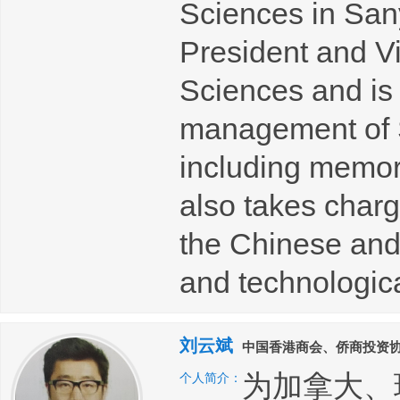
Sciences in Sany
President and V
Sciences and is 
management of 
including memor
also takes charg
the Chinese and 
and technologica
刘云斌
中国香港商会、侨商投资协
为加拿大、
个人简介：