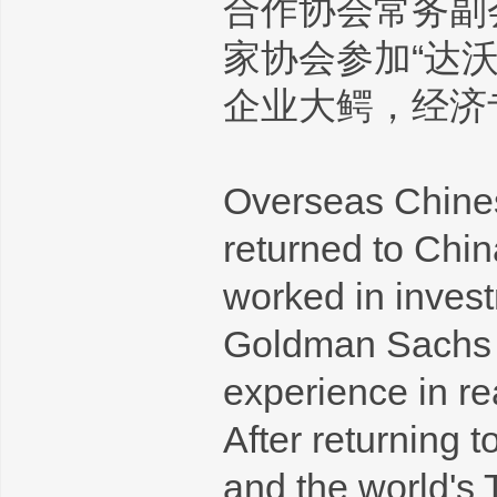
合作协会常务副
家协会参加“达
企业大鳄，经济
Overseas Chine
returned to Chin
worked in inves
Goldman Sachs I
experience in re
After returning 
and the world's