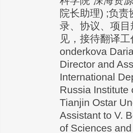
科学院“深海资
院长助理) ;
录、协议、项目
见，接待翻译工
onderkova Dari
Director and As
International De
Russia Institute
Tianjin Ostar Un
Assistant to V.
of Sciences and 