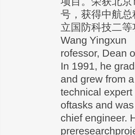
项目。荣获北京
号，获得中航总
立国防科技二等
Wang Yingxun
rofessor, Dean o
In 1991, he grad
and grew from a
technical expert
oftasks and was
chief engineer.
preresearchproje