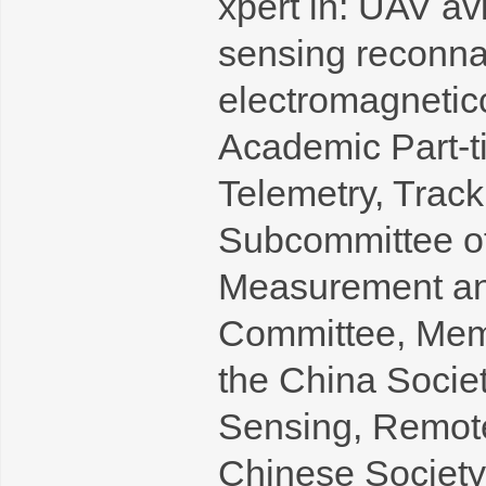
xpert in: UAV av
sensing reconna
electromagnetic
Academic Part-ti
Telemetry, Tra
Subcommittee of 
Measurement and
Committee, Memb
the China Socie
Sensing, Remote
Chinese Society 