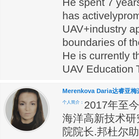
He spent 7 years
has activelypro
UAV+industry ap
boundaries of th
He is currently 
UAV Education T
Merenkova Daria达睿亚
2017年
个人简介：
海洋高新技术研
院院长.邦杜尔