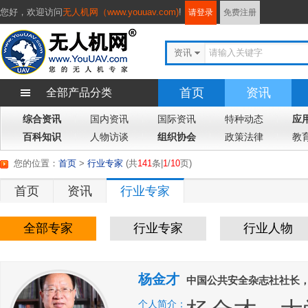
您好，
欢迎访问
无人机网（www.youuav.com)
!
请登录
免费注册
资讯
首页
资讯
全部产品分类
综合资讯
国内资讯
国际资讯
特种动态
应
百科知识
人物访谈
组织协会
政策法律
教
您的位置：
首页
>
行业专家
(
共
141
条|
1
/
10
页
)
首页
资讯
行业专家
全部专家
行业专家
行业人物
杨金才
中国公共安全杂志社社长
个人简介：