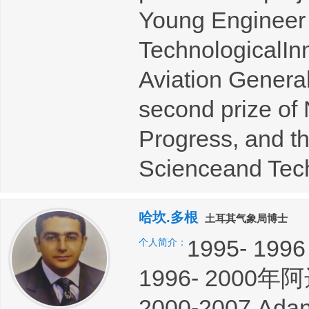
Young Engineer 
TechnologicalIn
Aviation Genera
second prize of
Progress, and t
Scienceand Tec
哈坎.多根
土耳其气象局博士
1995- 19
个人简介：
1996- 200
2000-2007 