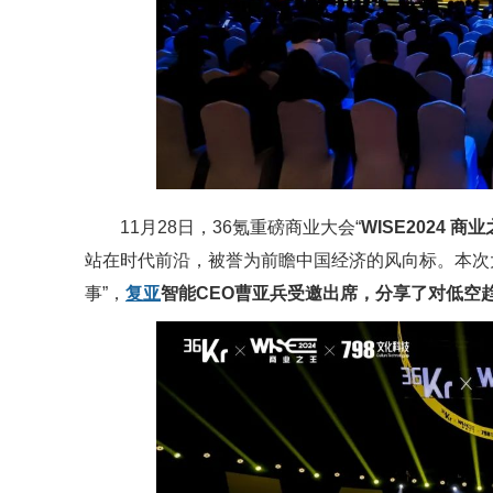
11月28日，36氪重磅商业大会“
WISE2024 商
站在时代前沿，被誉为前瞻中国经济的风向标。本次
事”，
复亚
智能CEO曹亚兵受邀出席，分享了对低空