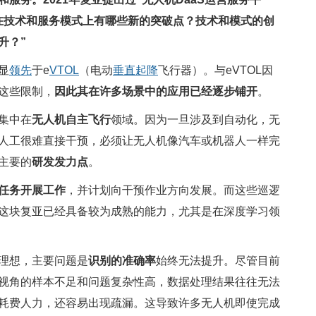
在技术和服务模式上有哪些新的突破点？技术和模式的创
升？”
显
领先
于e
VTOL
（电动
垂直起降
飞行器）。与eVTOL因
这些限制，
因此其在许多场景中的应用已经逐步铺开
。
集中在
无人机自主飞行
领域。因为一旦涉及到自动化，无
人工很难直接干预，必须让无人机像汽车或机器人一样完
主要的
研发发力点
。
任务开展工作
，并计划向干预作业方向发展。而这些巡逻
这块复亚已经具备较为成熟的能力，尤其是在深度学习领
理想，主要问题是
识别的准确率
始终无法提升。尽管目前
视角的样本不足和问题复杂性高，数据处理结果往往无法
耗费人力，还容易出现疏漏。这导致许多无人机即使完成