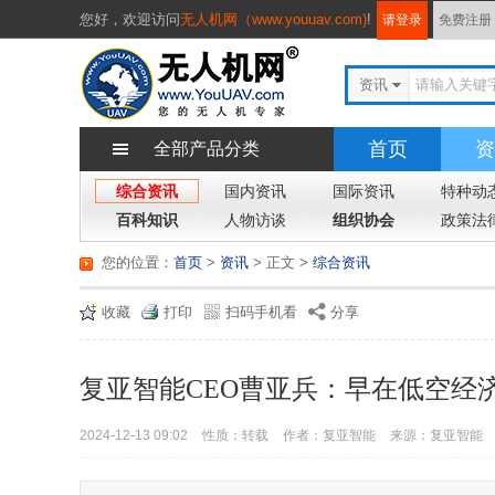
您好，
欢迎访问
无人机网（www.youuav.com)
!
请登录
免费注册
资讯
首页
资
全部产品分类
综合资讯
国内资讯
国际资讯
特种动
百科知识
人物访谈
组织协会
政策法
您的位置：
首页
>
资讯
> 正文
>
综合资讯
收藏
打印
扫码手机看
分享
复亚智能CEO曹亚兵：早在低空经
2024-12-13 09:02
性质：转载
作者：复亚智能
来源：复亚智能