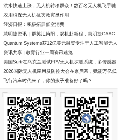
洪水快速上涨，无人机转移群众！数百名无人机飞手驰
农用植保无人机抗灾救灾显作用
援广西，网友：这是科技最美的样子
经济日报：积极拓展低空消费
慧明捷资讯｜群英汇简阳，驭机赴新程，慧明捷CAAC
Quantum Systems获12亿美元融资专注于人工智能无人
无人机执照专项培训圆满开训
资讯共享 | 教育行业一周资讯速览
机
美国Surtr在乌克兰测试FPV无人机探测系统，多传感器
2026国际无人机应用及防控大会在京启幕，赋能万亿低
融合成为反无人机新方向
飞行汽车时代来了，你的孩子准备好了吗？
空经济新发展