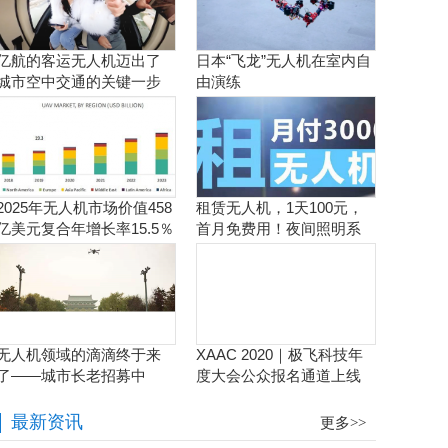
亿航的客运无人机迈出了
日本“飞龙”无人机在室内自
城市空中交通的关键一步
由演练
2025年无人机市场价值458
租赁无人机，1天100元，
亿美元复合年增长率15.5％
首月免费用！夜间照明系
统施工、抢险、应急救援
利器！
无人机领域的滴滴终于来
XAAC 2020｜极飞科技年
了——城市长老招募中
度大会公众报名通道上线
啦！
最新资讯
更多>>