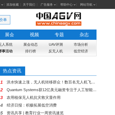
室
添加收藏
关于我们
广告服务
帮助中心
网站导航
价单
展会
视频
专题
杂志
无人系统
展会动态
UAV评测
市场分析
赛事活动
排行榜
反无人机
低空经济
热点资讯
1
洪水快速上涨，无人机转移群众！数百名无人机飞手驰援广西，网友：这是科技最美的样子
2
Quantum Systems获12亿美元融资专注于人工智能无人机
3
农用植保无人机抗灾救灾显作用
4
经济日报：积极拓展低空消费
5
资讯共享 | 教育行业一周资讯速览