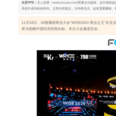
免责声明：
无人机网（www.youuav.com)尊重合法版权，反
系原作者和机构所有。文章内容观点，与本网无关。如有需要删除，
11月28日，36氪重磅商业大会“WISE2024 商业之
誉为前瞻中国经济的风向标。本次大会邀请百余...