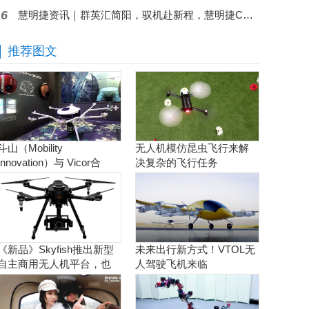
6
慧明捷资讯｜群英汇简阳，驭机赴新程，慧明捷CAAC无人机执照专项培训圆满开训
推荐图文
斗山（Mobility
无人机模仿昆虫飞行来解
Innovation）与 Vicor合
决复杂的飞行任务
作。实现商用氢燃料电池
无人机
《新品》Skyfish推出新型
未来出行新方式！VTOL无
自主商用无人机平台，也
人驾驶飞机来临
可搭载Sony Alpha相机