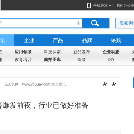
手机关注
我的办公
发布询
讯
企业
产品
品牌
采购
态
应用领域
科技探索
新品发布
企业动态
律
教育培训
航拍图库
保险
DIY
无人机网（www.youuav.com)综合资讯
济爆发前夜，行业已做好准备