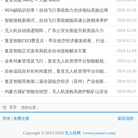
复亚智能 A40C × 大疆 M400
2025-06-30
95%缺陷识别率！自动飞行系统助力光伏电站高效运维
2025-03-28
智能巡检新模式，自动飞行系统赋能高速公路精准养护
2025-03-10
无人机自动巡逻助阵，广东公安全面提升新质战斗力
2024-12-28
复亚智能CEO曹亚兵：早在低空经济爆发前夜，行业已
2024-12-13
做好准备
复亚智能正式发布风机全自动巡检解决方案
2024-12-09
业务对象管理及飞行，复亚无人机管理平台智能航线规
2024-11-16
划
目标追踪应对长时间遮挡，复亚无人机管理平台功能实
2024-10-30
测
复亚智能亮相第二届全国低空经济（苏州）产业创新博
2024-10-23
览会
内蒙古煤矿智能化转型，无人机巡检高效护航矿山安全
2024-09-27
首页
您的位置：
登录
|
免费注册
返回顶部↑
Copyright © 2015-2026
无人机网（www.youuav.com)