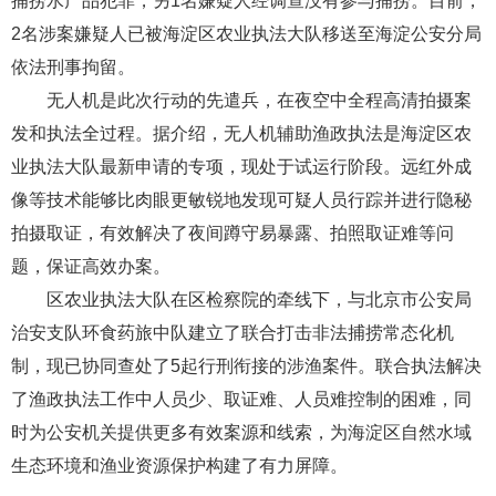
捕捞水产品犯罪，另1名嫌疑人经调查没有参与捕捞。目前，
2名涉案嫌疑人已被海淀区农业执法大队移送至海淀公安分局
依法刑事拘留。
无人机是此次行动的先遣兵，在夜空中全程高清拍摄案
发和执法全过程。据介绍，无人机辅助渔政执法是海淀区农
业执法大队最新申请的专项，现处于试运行阶段。远红外成
像等技术能够比肉眼更敏锐地发现可疑人员行踪并进行隐秘
拍摄取证，有效解决了夜间蹲守易暴露、拍照取证难等问
题，保证高效办案。
区农业执法大队在区检察院的牵线下，与北京市公安局
治安支队环食药旅中队建立了联合打击非法捕捞常态化机
制，现已协同查处了5起行刑衔接的涉渔案件。联合执法解决
了渔政执法工作中人员少、取证难、人员难控制的困难，同
时为公安机关提供更多有效案源和线索，为海淀区自然水域
生态环境和渔业资源保护构建了有力屏障。