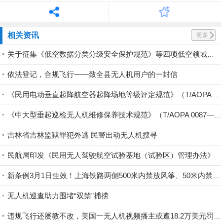
相关资讯
更多
关于征集《低空数据分类分级安全保护规范》等四项低空领域标准参编单位的通知
依法登记，合规飞行——致全县无人机用户的一封信
《民用电动垂直起降航空器起降场地等级评定规范》（T/AOPA 0088—2025）发布
《中大型垂起巡检无人机维修保养技术规范》（T/AOPA 0087—2025）发布
吉林省吉林监狱罪犯外逃 民警出动无人机搜寻
民航局印发《民用无人驾驶航空试验基地（试验区）管理办法》
新条例3月1日生效！上海铁路两侧500米内禁放风筝、50米内禁放无人机
无人机巡查助力围堵“双禁”捕捞
违规飞行还屡教不改，美国一无人机视频播主或遭18.2万美元罚款