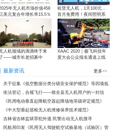
2025年无人机市场价值458
租赁无人机，1天100元，
亿美元复合年增长率15.5％
首月免费用！夜间照明系
统施工、抢险、应急救援
利器！
无人机领域的滴滴终于来
XAAC 2020｜极飞科技年
了——城市长老招募中
度大会公众报名通道上线
啦！
最新资讯
更多>>
关于征集《低空数据分类分级安全保护规范》等四项低
依法登记，合规飞行——致全县无人机用户的一封信
空领域标准参编单位的通知
《民用电动垂直起降航空器起降场地等级评定规范》
《中大型垂起巡检无人机维修保养技术规范》
（T/AOPA 0088—2025）发布
吉林省吉林监狱罪犯外逃 民警出动无人机搜寻
（T/AOPA 0087—2025）发布
民航局印发《民用无人驾驶航空试验基地（试验区）管