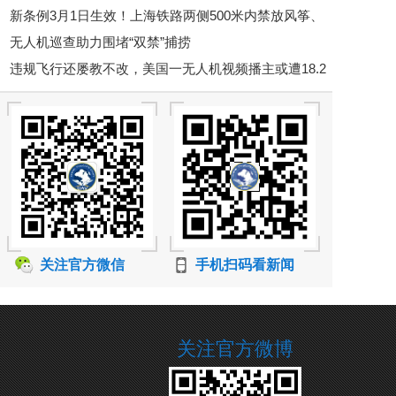
新条例3月1日生效！上海铁路两侧500米内禁放风筝、
理办法》
无人机巡查助力围堵“双禁”捕捞
50米内禁放无人机
违规飞行还屡教不改，美国一无人机视频播主或遭18.2
万美元罚款
关注官方微信
手机扫码看新闻
关注官方微博