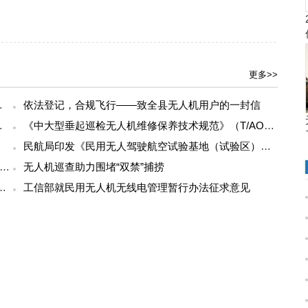
更多>>
域标准参编单位的通知
依法登记，合规飞行——致全县无人机用户的一封信
0088—2025）发布
《中大型垂起巡检无人机维修保养技术规范》（T/AOPA 0087—2025）发布
民航局印发《民用无人驾驶航空试验基地（试验区）管理办法》
例3月1日生效！上海铁路两侧500米内禁放风筝、50米内禁放无人机
无人机巡查助力围堵“双禁”捕捞
一无人机视频播主或遭18.2万美元罚款
工信部就民用无人机无线电管理暂行办法征求意见