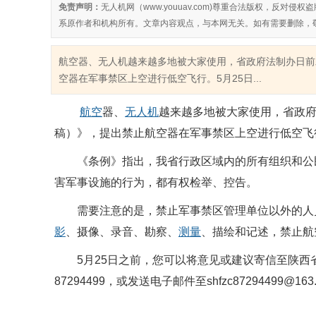
免责声明：
无人机网（www.youuav.com)尊重合法版权，反
系原作者和机构所有。文章内容观点，与本网无关。如有需要删除，
航空器、无人机越来越多地被大家使用，省政府法制办日前
空器在军事禁区上空进行低空飞行。5月25日...
航空
器、
无人机
越来越多地被大家使用，省政
稿）》，提出禁止航空器在军事禁区上空进行低空飞
《条例》指出，我省行政区域内的所有组织和公
害军事设施的行为，都有权检举、控告。
需要注意的是，禁止军事禁区管理单位以外的人
影
、摄像、录音、勘察、
测量
、描绘和记述，禁止航
5月25日之前，您可以将意见或建议寄信至陕西省
87294499，或发送电子邮件至shfzc87294499@163