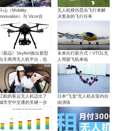
斗山（Mobility
无人机模仿昆虫飞行来解
Innovation）与 Vicor合
决复杂的飞行任务
作。实现商用氢燃料电池
无人机
《新品》Skyfish推出新型
未来出行新方式！VTOL无
自主商用无人机平台，也
人驾驶飞机来临
可搭载Sony Alpha相机
亿航的客运无人机迈出了
日本“飞龙”无人机在室内自
城市空中交通的关键一步
由演练