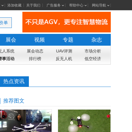
室
添加收藏
关于我们
广告服务
帮助中心
网站导航
价单
展会
视频
专题
杂志
无人系统
展会动态
UAV评测
市场分析
赛事活动
排行榜
反无人机
低空经济
热点资讯
推荐图文