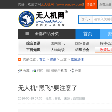
您好，
欢迎访问
无人机网（www.youuav.com)
!
请登录
免费注册
资讯
首页
资
全部产品分类
综合资讯
国内资讯
国际资讯
特种动
百科知识
人物访谈
组织协会
政策法
您的位置：
首页
>
资讯
> 正文
>
政策法律
收藏
打印
扫码手机看
分享
无人机“黑飞”要注意了
2016-05-19 07:36
性质：转载
来源：西安日报