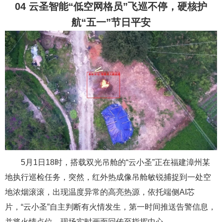
04 云圣智能“低空网格员”飞巡不停，硬核护
航“五一”节日平安
5月1日18时，搭载双光吊舱的“云小圣”正在福建漳州某
地执行巡检任务，突然，红外热成像吊舱敏锐捕捉到一处空
地浓烟滚滚，出现温度异常的高亮热源，依托端侧AI芯
片，“云小圣”自主判断有火情发生，第一时间推送告警信息，
并将火情点位、现场实时画面回传至指挥中心。