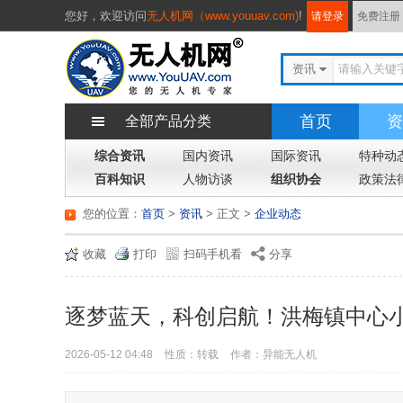
您好，
欢迎访问
无人机网（www.youuav.com)
!
请登录
免费注册
资讯
首页
资
全部产品分类
综合资讯
国内资讯
国际资讯
特种动
百科知识
人物访谈
组织协会
政策法
您的位置：
首页
>
资讯
> 正文
>
企业动态
收藏
打印
扫码手机看
分享
逐梦蓝天，科创启航！洪梅镇中心小
2026-05-12 04:48
性质：转载
作者：异能无人机