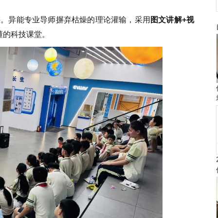
讲。异能专业导师摒弃枯燥的理论灌输，采用
图文讲解+视
懂的科技课堂。