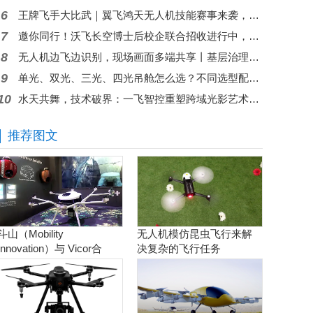
6
王牌飞手大比武｜翼飞鸿天无人机技能赛事来袭，现金大奖等你来拿
7
邀你同行！沃飞长空博士后校企联合招收进行中，共筑低空人才高地
8
无人机边飞边识别，现场画面多端共享丨基层治理问题秒级响应
9
单光、双光、三光、四光吊舱怎么选？不同选型配置指南请查收
10
水天共舞，技术破界：一飞智控重塑跨域光影艺术新生态
推荐图文
斗山（Mobility
无人机模仿昆虫飞行来解
Innovation）与 Vicor合
决复杂的飞行任务
作。实现商用氢燃料电池
无人机