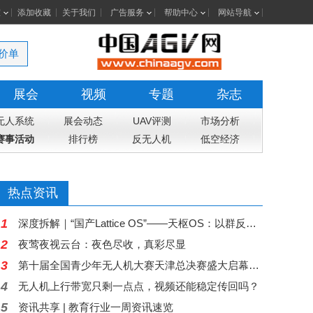
室
添加收藏
关于我们
广告服务
帮助中心
网站导航
价单
展会
视频
专题
杂志
无人系统
展会动态
UAV评测
市场分析
赛事活动
排行榜
反无人机
低空经济
热点资讯
1
深度拆解｜“国产Lattice OS”——天枢OS：以群反群，构建中国自主低空反无人机蜂群作战体系
2
夜莺夜视云台：夜色尽收，真彩尽显
3
第十届全国青少年无人机大赛天津总决赛盛大启幕，高巨创新五大核心赛项赋能科创舞台
4
无人机上行带宽只剩一点点，视频还能稳定传回吗？
5
资讯共享 | 教育行业一周资讯速览