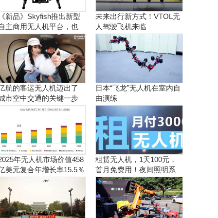
《新品》Skyfish推出新型
未来出行新方式！VTOL无
自主商用无人机平台，也
人驾驶飞机来临
可搭载Sony Alpha相机
亿航的客运无人机迈出了
日本“飞龙”无人机在室内自
城市空中交通的关键一步
由演练
2025年无人机市场价值458
租赁无人机，1天100元，
亿美元复合年增长率15.5％
首月免费用！夜间照明系
统施工、抢险、应急救援
利器！