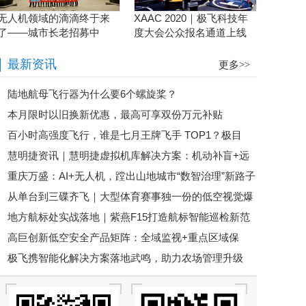
无人机领域的滴滴终于来
XAAC 2020｜极飞科技年
了——城市长老招募中
度大会公众报名通道上线
啦！
最新资讯
更多>>
陆地航母飞行器为什么要6个螺旋桨？
本月限时以旧换新优惠，最高可享双份万元补贴
百小时高强度飞行，谁是七月王牌飞手 TOP1？极目
慧明捷资讯｜慧明捷虚拟机库解决方案：机动补盲+远
J160 王牌飞手第一赛段荣耀揭晓！
重庆万盛：AI+无人机，蹚出山地城市“数智治理”新路子
程智控，筑牢山林防火安全屏障
从单台到三碟齐飞｜大型体育赛事独一份的低空视觉爆
地方航标处实战落地｜紫燕F15打造航标智能巡检新范
点
高巨创新低空安全产品矩阵：全域监视+重点区域保
式
极飞携智能化解决方案落地武鸣，助力农场管理升级
护，筑牢低空安全防控屏障