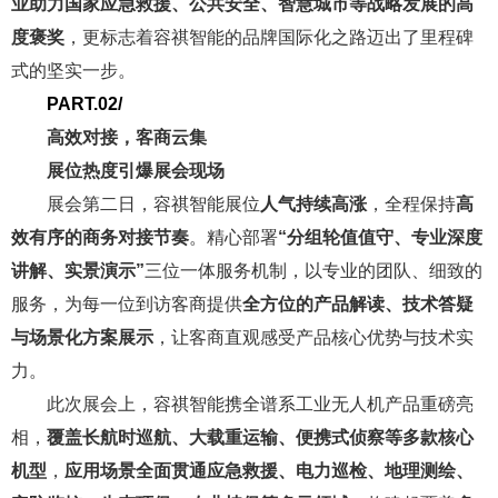
业助力国家应急救援、公共安全、智慧城市等战略发展的高
度褒奖
，更标志着容祺智能的品牌国际化之路迈出了里程碑
式的坚实一步。
PART.02/
高效对接，客商云集
展位热度引爆展会现场
展会第二日，容祺智能展位
人气持续高涨
，全程保持
高
效有序的商务对接节奏
。精心部署
“分组轮值值守、专业深度
讲解、实景演示”
三位一体服务机制，以专业的团队、细致的
服务，为每一位到访客商提供
全方位的产品解读、技术答疑
与场景化方案展示
，让客商直观感受产品核心优势与技术实
力。
此次展会上，容祺智能携全谱系工业无人机产品重磅亮
相，
覆盖长航时巡航、大载重运输、便携式侦察等多款核心
机型
，
应用场景全面贯通应急救援、电力巡检、地理测绘、