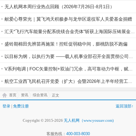
无人机网本周行业热点回顾（2026年7月26日-8月1日）
献爱心尊荣光｜翼飞鸿天积极参与龙华区退役军人关爱基金捐赠
汇天“飞行汽车能量分配系统镁合金壳体”斩获上海国际压铸展金奖铸件荣誉
盛铃期棉田先辨苗再施策！控旺促弱稳中间，膨桃防脱不跑偏
以目标为纲，以执行为要 ——载人机事业部召开全面贯彻公司半年度会议精神暨重点工作攻坚部署会
V系列电调 | FOC矢量控制+双油门冗余，高可靠动力中枢，赋能行业无人机稳定作业
航空工业西飞民机召开党委（扩大）会暨2026年上半年经营工作会
首页
资讯
综合资讯
正文
登录
|
免费注册
返回顶部↑
Copyright © 2015-2026
无人机网（www.youuav.com)
客服热线：
400-003-8030