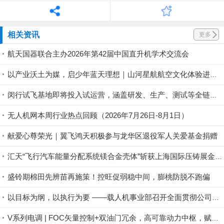
相关资讯
更多
航天国器联合主办2026年第42届中国直升机学术交流会
以产业沃土为媒，启少年蓝天理想｜山河星航航空文化体验进行中
闵行试飞基地即将投入试运营，涵盖研发、生产、测试等全链条丨低空应用
无人机网本周行业热点回顾（2026年7月26日-8月1日）
献爱心尊荣光｜翼飞鸿天积极参与龙华区退役军人关爱基金捐赠
汇天“飞行汽车能量分配系统镁合金壳体”斩获上海国际压铸展金奖铸件荣誉
盛铃期棉田先辨苗再施策！控旺促弱稳中间，膨桃防脱不跑偏
以目标为纲，以执行为要 ——载人机事业部召开全面贯彻公司半年度会议精神暨重点工作攻坚部署会
V系列电调 | FOC矢量控制+双油门冗余，高可靠动力中枢，赋能行业无人机稳定作业