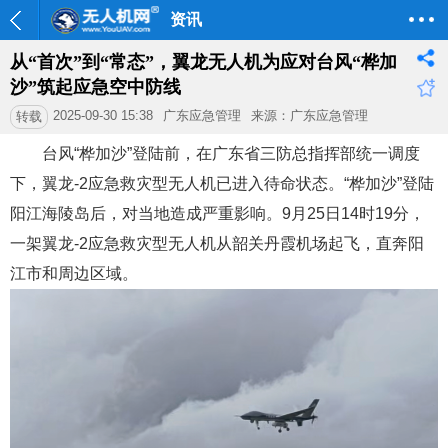
资讯
从“首次”到“常态”，翼龙无人机为应对台风“桦加
沙”筑起应急空中防线
2025-09-30 15:38
广东应急管理
来源：广东应急管理
转载
台风“桦加沙”登陆前，在广东省三防总指挥部统一调度
下，翼龙-2应急救灾型无人机已进入待命状态。“桦加沙”登陆
阳江海陵岛后，对当地造成严重影响。9月25日14时19分，
一架翼龙-2应急救灾型无人机从韶关丹霞机场起飞，直奔阳
江市和周边区域。