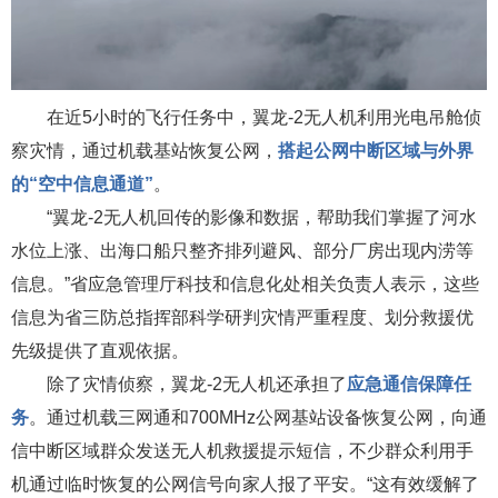
在近5小时的飞行任务中，
翼龙-2无人机
利用光电吊舱侦
察灾情，通过机载基站恢复公网，
搭起公网中断区域与外界
的“空中信息通道”
。
“翼龙-2无人机回传的影像和数据，帮助我们掌握了河水
水位上涨、出海口船只整齐排列避风、部分厂房出现内涝等
信息。”省应急管理厅科技和信息化处相关负责人表示，这些
信息为省三防总指挥部科学研判灾情严重程度、划分救援优
先级提供了直观依据。
除了灾情侦察，翼龙-2无人机还承担了
应急通信保障任
务
。通过机载三网通和700MHz公网基站设备恢复公网，向通
信中断区域群众发送无人机救援提示短信，不少群众利用手
机通过临时恢复的公网信号向家人报了平安。“这有效缓解了