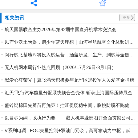
相关资讯
更多
航天国器联合主办2026年第42届中国直升机学术交流会
以产业沃土为媒，启少年蓝天理想｜山河星航航空文化体验进行中
闵行试飞基地即将投入试运营，涵盖研发、生产、测试等全链条丨低空应用
无人机网本周行业热点回顾（2026年7月26日-8月1日）
献爱心尊荣光｜翼飞鸿天积极参与龙华区退役军人关爱基金捐赠
汇天“飞行汽车能量分配系统镁合金壳体”斩获上海国际压铸展金奖铸件荣誉
盛铃期棉田先辨苗再施策！控旺促弱稳中间，膨桃防脱不跑偏
以目标为纲，以执行为要 ——载人机事业部召开全面贯彻公司半年度会议精神暨重点工作攻坚部署会
V系列电调 | FOC矢量控制+双油门冗余，高可靠动力中枢，赋能行业无人机稳定作业