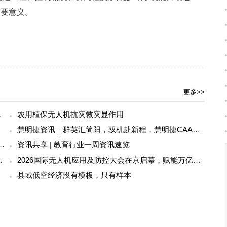
重要意义。
更多>>
友：这是科技最美的样子
农用植保无人机抗灾救灾显作用
慧明捷资讯｜群英汇简阳，驭机赴新程，慧明捷CAAC无人机执照专项培训圆满开训
ms获12亿美元融资专注于人工智能无人机
资讯共享 | 教育行业一周资讯速览
感器融合成为反无人机新方向
2026国际无人机应用及防控大会在京启幕，赋能万亿低空经济新发展
县域低空经济没有模板，只有样本