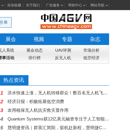
室
添加收藏
关于我们
广告服务
帮助中心
网站导航
价单
展会
视频
专题
杂志
无人系统
展会动态
UAV评测
市场分析
赛事活动
排行榜
反无人机
低空经济
热点资讯
1
洪水快速上涨，无人机转移群众！数百名无人机飞手驰援广西，网友：这是科技最美的样子
2
经济日报：积极拓展低空消费
3
农用植保无人机抗灾救灾显作用
4
Quantum Systems获12亿美元融资专注于人工智能无人机
5
慧明捷资讯｜群英汇简阳，驭机赴新程，慧明捷CAAC无人机执照专项培训圆满开训