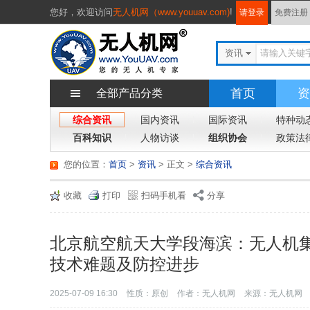
您好，
欢迎访问
无人机网（www.youuav.com)
!
请登录
免费注册
资讯
首页
资
全部产品分类
综合资讯
国内资讯
国际资讯
特种动
百科知识
人物访谈
组织协会
政策法
您的位置：
首页
>
资讯
> 正文
>
综合资讯
收藏
打印
扫码手机看
分享
北京航空航天大学段海滨：无人机
技术难题及防控进步
2025-07-09 16:30
性质：原创
作者：无人机网
来源：无人机网