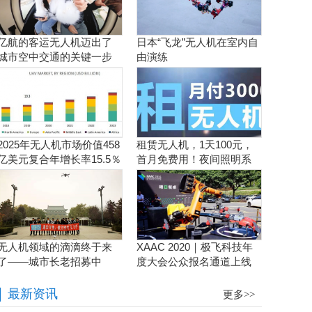
亿航的客运无人机迈出了
日本“飞龙”无人机在室内自
城市空中交通的关键一步
由演练
2025年无人机市场价值458
租赁无人机，1天100元，
亿美元复合年增长率15.5％
首月免费用！夜间照明系
统施工、抢险、应急救援
利器！
无人机领域的滴滴终于来
XAAC 2020｜极飞科技年
了——城市长老招募中
度大会公众报名通道上线
啦！
最新资讯
更多>>