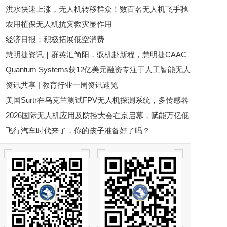
洪水快速上涨，无人机转移群众！数百名无人机飞手驰
农用植保无人机抗灾救灾显作用
援广西，网友：这是科技最美的样子
经济日报：积极拓展低空消费
慧明捷资讯｜群英汇简阳，驭机赴新程，慧明捷CAAC
Quantum Systems获12亿美元融资专注于人工智能无人
无人机执照专项培训圆满开训
资讯共享 | 教育行业一周资讯速览
机
美国Surtr在乌克兰测试FPV无人机探测系统，多传感器
2026国际无人机应用及防控大会在京启幕，赋能万亿低
融合成为反无人机新方向
飞行汽车时代来了，你的孩子准备好了吗？
空经济新发展