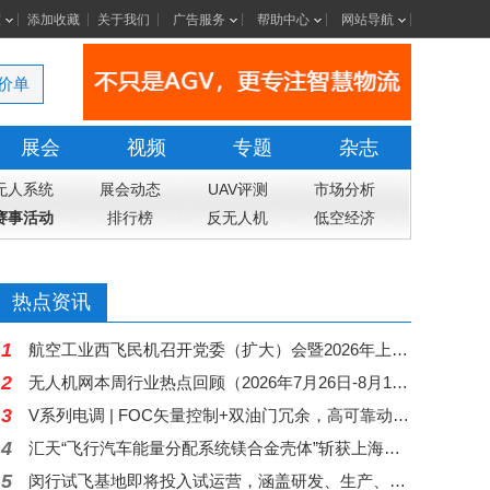
室
添加收藏
关于我们
广告服务
帮助中心
网站导航
价单
展会
视频
专题
杂志
无人系统
展会动态
UAV评测
市场分析
赛事活动
排行榜
反无人机
低空经济
热点资讯
1
航空工业西飞民机召开党委（扩大）会暨2026年上半年经营工作会
2
无人机网本周行业热点回顾（2026年7月26日-8月1日）
3
V系列电调 | FOC矢量控制+双油门冗余，高可靠动力中枢，赋能行业无人机稳定作业
4
汇天“飞行汽车能量分配系统镁合金壳体”斩获上海国际压铸展金奖铸件荣誉
5
闵行试飞基地即将投入试运营，涵盖研发、生产、测试等全链条丨低空应用