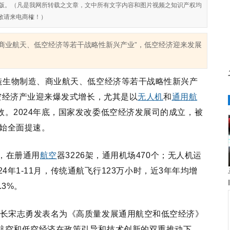
对侵权盗版。（凡是我网所转载之文章，文中所有文字内容和图片视频之知识产权均
敬请来电商榷！）
造、商业航天、低空经济等若干战略性新兴产业”，低空经济迎来发展
“打造生物制造、商业航天、低空经济等若干战略性新兴产
低空经济产业迎来爆发式增长，尤其是以
无人机
和
通用航
。2024年底，国家发改委低空经济发展司的成立，被
开始全面提速。
家，在册通用
航空
器3226架，通用机场470个；无人机运
024年1-11月，传统通航飞行123万小时，近3年年均增
.3%
。
、局长宋志勇发表名为《高质量发展通用航空和低空经济》
航空和低空经济在政策引导和技术创新的双重推动下，