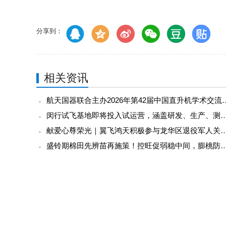
分享到：
相关资讯
航天国器联合主办2026年第
闵行试飞基地即将投入试运营，涵盖研发、生产、测试
献爱心尊荣光｜翼飞鸿天积极参与龙华区退役
盛铃期棉田先辨苗再施策！控旺促弱稳中间
V系列电调 | FOC矢量控制+双油门冗余
关注官方微信