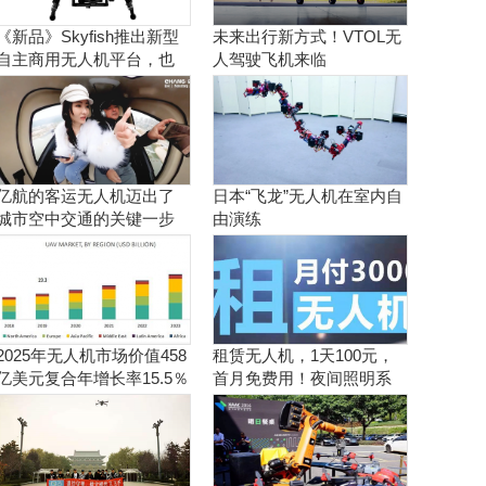
《新品》Skyfish推出新型
未来出行新方式！VTOL无
自主商用无人机平台，也
人驾驶飞机来临
可搭载Sony Alpha相机
亿航的客运无人机迈出了
日本“飞龙”无人机在室内自
城市空中交通的关键一步
由演练
2025年无人机市场价值458
租赁无人机，1天100元，
亿美元复合年增长率15.5％
首月免费用！夜间照明系
统施工、抢险、应急救援
利器！