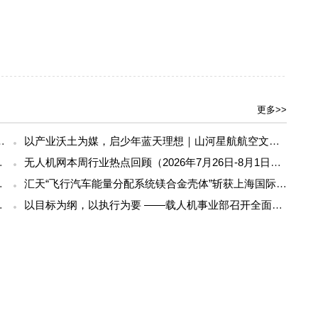
更多>>
42届中国直升机学术交流会
以产业沃土为媒，启少年蓝天理想｜山河星航航空文化体验进行中
等全链条丨低空应用
无人机网本周行业热点回顾（2026年7月26日-8月1日）
军人关爱基金捐赠
汇天“飞行汽车能量分配系统镁合金壳体”斩获上海国际压铸展金奖铸件荣誉
，膨桃防脱不跑偏
以目标为纲，以执行为要 ——载人机事业部召开全面贯彻公司半年度会议精神暨重点工作攻坚部署会
，高可靠动力中枢，赋能行业无人机稳定作业
航空工业西飞民机召开党委（扩大）会暨2026年上半年经营工作会
客服咨询：
全国统一服务电话：
400-003-8030
邮箱：
sale@youuav.com