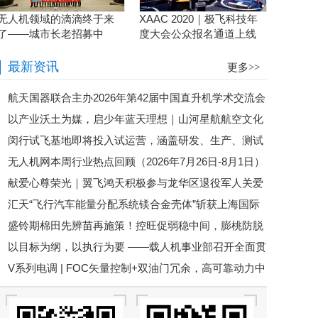
无人机领域的滴滴终于来
XAAC 2020｜极飞科技年
了——城市长老招募中
度大会公众报名通道上线
啦！
最新资讯
更多>>
航天国器联合主办2026年第42届中国直升机学术交流会
以产业沃土为媒，启少年蓝天理想｜山河星航航空文化
闵行试飞基地即将投入试运营，涵盖研发、生产、测试
体验进行中
无人机网本周行业热点回顾（2026年7月26日-8月1日）
等全链条丨低空应用
献爱心尊荣光｜翼飞鸿天积极参与龙华区退役军人关爱
汇天“飞行汽车能量分配系统镁合金壳体”斩获上海国际
基金捐赠
盛铃期棉田先辨苗再施策！控旺促弱稳中间，膨桃防脱
压铸展金奖铸件荣誉
以目标为纲，以执行为要 ——载人机事业部召开全面贯
不跑偏
V系列电调 | FOC矢量控制+双油门冗余，高可靠动力中
彻公司半年度会议精神暨重点工作攻坚部署会
枢，赋能行业无人机稳定作业