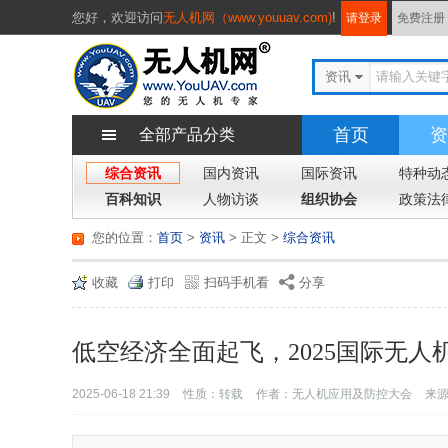
您好，
欢迎访问
无人机网（www.youuav.com)
!
请登录
免费注册
资讯
首页
资
全部产品分类
综合资讯
国内资讯
国际资讯
特种动
百科知识
人物访谈
组织协会
政策法
您的位置：
首页
>
资讯
> 正文
>
综合资讯
收藏
打印
扫码手机看
分享
低空经济全面起飞，2025国际无
2025-06-18 21:39
性质：转载
作者：无人机应用及防控大会
来