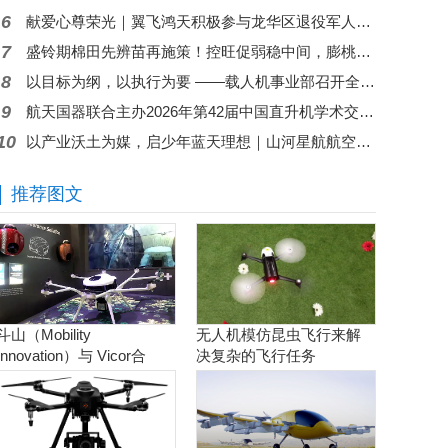
6
献爱心尊荣光｜翼飞鸿天积极参与龙华区退役军人关爱基金捐赠
7
盛铃期棉田先辨苗再施策！控旺促弱稳中间，膨桃防脱不跑偏
8
以目标为纲，以执行为要 ——载人机事业部召开全面贯彻公司半年度会议精神暨重点工作攻坚部署会
9
航天国器联合主办2026年第42届中国直升机学术交流会
10
以产业沃土为媒，启少年蓝天理想｜山河星航航空文化体验进行中
推荐图文
斗山（Mobility
无人机模仿昆虫飞行来解
Innovation）与 Vicor合
决复杂的飞行任务
作。实现商用氢燃料电池
无人机