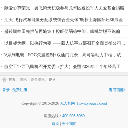
献爱心尊荣光｜翼飞鸿天积极参与龙华区退役军人关爱基金捐赠
汇天“飞行汽车能量分配系统镁合金壳体”斩获上海国际压铸展金奖铸件荣誉
盛铃期棉田先辨苗再施策！控旺促弱稳中间，膨桃防脱不跑偏
以目标为纲，以执行为要 ——载人机事业部召开全面贯彻公司半年度会议精神暨重点工作攻坚部署会
V系列电调 | FOC矢量控制+双油门冗余，高可靠动力中枢，赋能行业无人机稳定作业
航空工业西飞民机召开党委（扩大）会暨2026年上半年经营工作会
首页
资讯
综合资讯
正文
登录
|
免费注册
返回顶部↑
Copyright © 2015-2026
无人机网（www.youuav.com)
客服热线：
400-003-8030
首页
|
关于我们