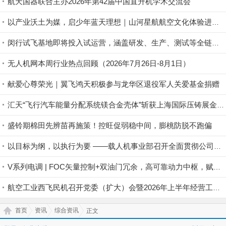
航天国器联合主办2026年第42届中国直升机学术交流会
以产业沃土为媒，启少年蓝天理想｜山河星航航空文化体验进行中
闵行试飞基地即将投入试运营，涵盖研发、生产、测试等全链条丨低空应用
无人机网本周行业热点回顾（2026年7月26日-8月1日）
献爱心尊荣光｜翼飞鸿天积极参与龙华区退役军人关爱基金捐赠
汇天“飞行汽车能量分配系统镁合金壳体”斩获上海国际压铸展金奖铸件荣誉
盛铃期棉田先辨苗再施策！控旺促弱稳中间，膨桃防脱不跑偏
以目标为纲，以执行为要 ——载人机事业部召开全面贯彻公司半年度会议精神暨重点工作攻坚部署会
V系列电调 | FOC矢量控制+双油门冗余，高可靠动力中枢，赋能行业无人机稳定作业
航空工业西飞民机召开党委（扩大）会暨2026年上半年经营工作会
首页
资讯
综合资讯
正文