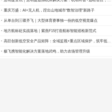
慧明捷资讯｜慧明捷虚拟机库解决方案：机动补盲+远程智控，筑牢山林防火安全屏障
重庆万盛：AI+无人机，蹚出山地城市“数智治理”新路子
从单台到三碟齐飞｜大型体育赛事独一份的低空视觉爆点
地方航标处实战落地｜紫燕F15打造航标智能巡检新范式
高巨创新低空安全产品矩阵：全域监视+重点区域保护，筑牢低空安全防控屏障
极飞携智能化解决方案落地武鸣，助力农场管理升级
参赛必看｜卓翼杯・全国集群智能技术挑战赛赛前技术培训即将开启！
首页
资讯
企业动态
正文
登录
|
免费注册
返回顶部↑
Copyright © 2015-2026
无人机网（www.youuav.com)
客服热线：
400-003-8030
首页
|
关于我们