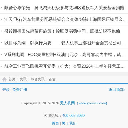
献爱心尊荣光｜翼飞鸿天积极参与龙华区退役军人关爱基金捐赠
汇天“飞行汽车能量分配系统镁合金壳体”斩获上海国际压铸展金奖铸件荣誉
盛铃期棉田先辨苗再施策！控旺促弱稳中间，膨桃防脱不跑偏
以目标为纲，以执行为要 ——载人机事业部召开全面贯彻公司半年度会议精神暨重点工作攻坚部署会
V系列电调 | FOC矢量控制+双油门冗余，高可靠动力中枢，赋能行业无人机稳定作业
航空工业西飞民机召开党委（扩大）会暨2026年上半年经营工作会
首页
资讯
综合资讯
正文
登录
|
免费注册
返回顶部↑
Copyright © 2015-2026
无人机网（www.youuav.com)
客服热线：
400-003-8030
首页
|
关于我们