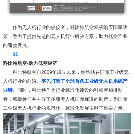
作为无人机行业的佼佼者，科比特
航空
积极响应国家政
策，致力于提
供
先
进的无人
机
行业
解决方案，助
力低空产业
的蓬勃发展。
0
1
科比特
航空
·
助力低空经济
科比特航空自2009年成立以来，始终站在国际工业级无
人机行业的前沿。
率先打造了全球首条工业级
无人机系统
产
业链。
同时，科比特作为行业标准化建设的引领者和推动
者，积极参与并主导了多项无人机国际标准的制定，为国际
工业级无人机行业的规范化、标准化发展贡献了重要力量。