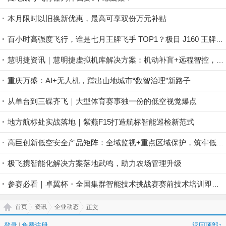
本月限时以旧换新优惠，最高可享双份万元补贴
百小时高强度飞行，谁是七月王牌飞手 TOP1？极目 J160 王牌飞手第一赛段荣耀揭晓！
慧明捷资讯｜慧明捷虚拟机库解决方案：机动补盲+远程智控，筑牢山林防火安全屏障
重庆万盛：AI+无人机，蹚出山地城市“数智治理”新路子
从单台到三碟齐飞｜大型体育赛事独一份的低空视觉爆点
地方航标处实战落地｜紫燕F15打造航标智能巡检新范式
高巨创新低空安全产品矩阵：全域监视+重点区域保护，筑牢低空安全防控屏障
极飞携智能化解决方案落地武鸣，助力农场管理升级
参赛必看｜卓翼杯・全国集群智能技术挑战赛赛前技术培训即将开启！
首页
资讯
企业动态
正文
登录
|
免费注册
返回顶部↑