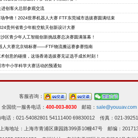
走进创客火总部参观交流
 赛场争锋！2024世界机器人大赛 FTF东莞城市选拔赛圆满结束
 2024贵州省青少年航空航天创新设计大赛
 南沙区青少年人工智能创新挑战赛总决赛圆满落幕！
机器人大赛北京锦标赛——FTF物流搬运赛参赛指南
 艺术创意的碰撞，这场香港选拔赛见证选手成长时刻！
圳市中小学科学大赛活动的预通知
客服咨询：
全国统一服务电话：
400-003-8030
邮箱：
sale@youuav.com
电话：021-54082801 54111400 69830012 传真：021-39251
上海地址：上海市青浦区康园路399弄10幢47号 邮编：20171