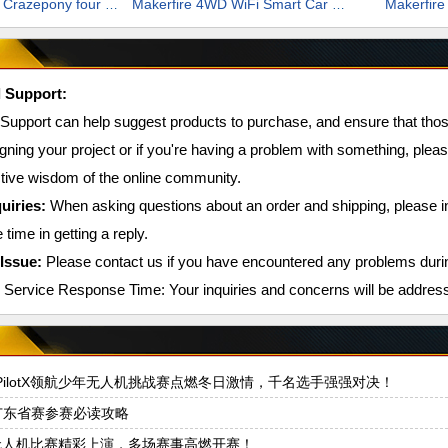
Makerfire
Makerfire MINI Crazepony four axis
Makerfire 4WD WiFi Smart Car Kits
l Support:
 Support can help suggest products to purchase, and ensure that tho
gning your project or if you're having a problem with something, pleas
ctive wisdom of the online community.
uiries:
When asking questions about an order and shipping, please i
 time in getting a reply.
Issue:
Please contact us if you have encountered any problems durin
Service Response Time: Your inquiries and concerns will be address
4PilotX领航少年无人机挑战赛点燃冬日激情，千名选手强强对决！
广东省赛参赛必读攻略
 无人机比赛精彩上演，多场赛事高燃开赛！