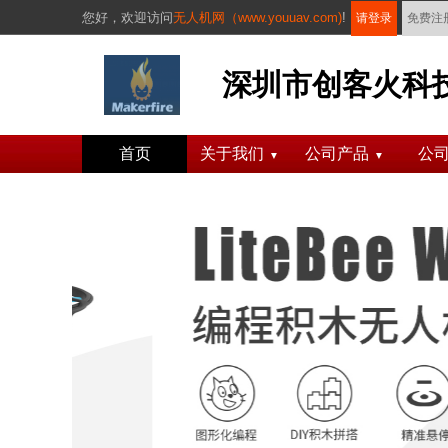
您好，
欢迎访问
无人机网（www.youuav.com)
!
请登录
免费注
深圳市创客火科
首页
关于我们
公司产品
公
▼
▼