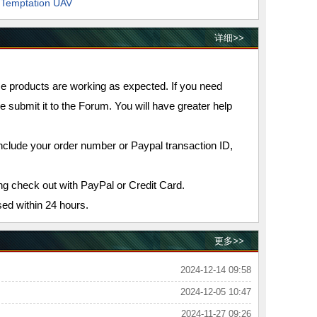
 Temptation UAV
详细>>
se products are working as expected. If you need
e submit it to the Forum. You will have greater help
nclude your order number or Paypal transaction ID,
g check out with PayPal or Credit Card.
ed within 24 hours.
更多>>
2024-12-14 09:58
2024-12-05 10:47
2024-11-27 09:26