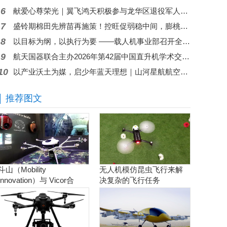
6
献爱心尊荣光｜翼飞鸿天积极参与龙华区退役军人关爱基金捐赠
7
盛铃期棉田先辨苗再施策！控旺促弱稳中间，膨桃防脱不跑偏
8
以目标为纲，以执行为要 ——载人机事业部召开全面贯彻公司半年度会议精神暨重点工作攻坚部署会
9
航天国器联合主办2026年第42届中国直升机学术交流会
10
以产业沃土为媒，启少年蓝天理想｜山河星航航空文化体验进行中
推荐图文
斗山（Mobility
无人机模仿昆虫飞行来解
Innovation）与 Vicor合
决复杂的飞行任务
作。实现商用氢燃料电池
无人机