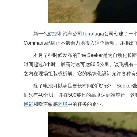
新一代
航空
和汽车公司
Terra
fugia公司创建了
Commaris品牌正不遗余力地投入这个活动，并推出
本月早些时候发布的The Seeker是为自动化
时间超过3小时，最高时速可达96.5公里。该飞机有
之内在现场组装或拆解。它的模块化设计允许各种有
除了电池可以满足更长时间的飞行外，Seeker
到只有40分贝，并在500英尺的高度达到准静音。这
巡逻
和噪声敏感
环境
中的任务的企业。