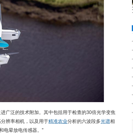
设计可以促进广泛的技术附加。其中包括用于检查的30倍光学变焦
素高分辨率相机，以及用于
精准
农业
分析的六波段多
光谱
相
和电晕放电传感器。”