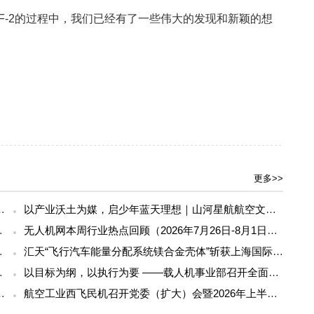
和TF-2的过程中，我们已经有了一些伟大的发现和新颖的想
更多>>
42届中国直升机学术交流会
以产业沃土为媒，启少年蓝天理想｜山河星航航空文化体验进行中
等全链条丨低空应用
无人机网本周行业热点回顾（2026年7月26日-8月1日）
军人关爱基金捐赠
汇天“飞行汽车能量分配系统镁合金壳体”斩获上海国际压铸展金奖铸件荣誉
，膨桃防脱不跑偏
以目标为纲，以执行为要 ——载人机事业部召开全面贯彻公司半年度会议精神暨重点工作攻坚部署会
，高可靠动力中枢，赋能行业无人机稳定作业
航空工业西飞民机召开党委（扩大）会暨2026年上半年经营工作会