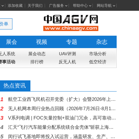
室
添加收藏
关于我们
广告服务
帮助中心
网站导航
价单
展会
视频
专题
杂志
无人系统
展会动态
UAV评测
市场分析
赛事活动
排行榜
反无人机
低空经济
热点资讯
1
航空工业西飞民机召开党委（扩大）会暨2026年上半年经营工作会
2
无人机网本周行业热点回顾（2026年7月26日-8月1日）
3
V系列电调 | FOC矢量控制+双油门冗余，高可靠动力中枢，赋能行业无人机稳定作业
4
汇天“飞行汽车能量分配系统镁合金壳体”斩获上海国际压铸展金奖铸件荣誉
5
闵行试飞基地即将投入试运营，涵盖研发、生产、测试等全链条丨低空应用