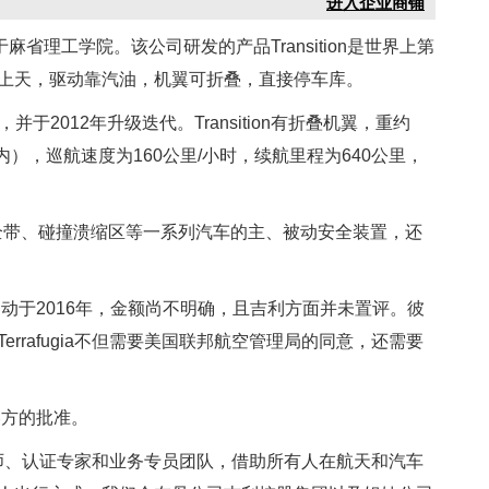
进入企业商铺
于麻省理工学院。该公司研发的产品Transition是世界上第
上天，驱动靠汽油，机翼可折叠，直接停车库。
on，并于2012年升级迭代。Transition有折叠机翼，重约
内），巡航速度为160公里/小时，续航里程为640公里，
式安全带、碰撞溃缩区等一系列汽车的主、被动安全装置，还
收购启动于2016年，金额尚不明确，且吉利方面并未置评。彼
rrafugia不但需要美国联邦航空管理局的同意，还需要
了美方的批准。
设计师、认证专家和业务专员团队，借助所有人在航天和汽车