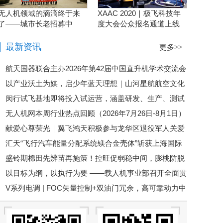
无人机领域的滴滴终于来
XAAC 2020｜极飞科技年
了——城市长老招募中
度大会公众报名通道上线
啦！
最新资讯
更多>>
航天国器联合主办2026年第42届中国直升机学术交流会
以产业沃土为媒，启少年蓝天理想｜山河星航航空文化
闵行试飞基地即将投入试运营，涵盖研发、生产、测试
体验进行中
无人机网本周行业热点回顾（2026年7月26日-8月1日）
等全链条丨低空应用
献爱心尊荣光｜翼飞鸿天积极参与龙华区退役军人关爱
汇天“飞行汽车能量分配系统镁合金壳体”斩获上海国际
基金捐赠
盛铃期棉田先辨苗再施策！控旺促弱稳中间，膨桃防脱
压铸展金奖铸件荣誉
以目标为纲，以执行为要 ——载人机事业部召开全面贯
不跑偏
V系列电调 | FOC矢量控制+双油门冗余，高可靠动力中
彻公司半年度会议精神暨重点工作攻坚部署会
枢，赋能行业无人机稳定作业