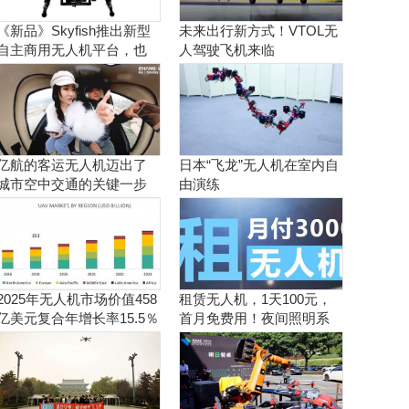
《新品》Skyfish推出新型
未来出行新方式！VTOL无
自主商用无人机平台，也
人驾驶飞机来临
可搭载Sony Alpha相机
亿航的客运无人机迈出了
日本“飞龙”无人机在室内自
城市空中交通的关键一步
由演练
2025年无人机市场价值458
租赁无人机，1天100元，
亿美元复合年增长率15.5％
首月免费用！夜间照明系
统施工、抢险、应急救援
利器！