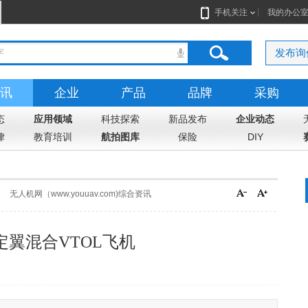
手机关注
我的办公
发布询
讯
企业
产品
品牌
采购
态
应用领域
科技探索
新品发布
企业动态
律
教育培训
航拍图库
保险
DIY
无人机网（www.youuav.com)综合资讯
固定翼混合VTOL飞机