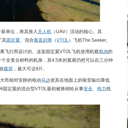
一个新单位，将其推入
无人机
（UAV）活动的核心。其
了其
固定翼
、混合
垂直起降
（
VTOL
）飞机The Seeker。
长距离飞行而设计的。这架固定翼VTOL飞机使用机载
电池
的
一个全复合材料的机身，其4.5米的翼展仍然可以在三分钟
效
载荷
，最大可达9斤。
强大而相对安静的电动
马达
使其在地面上的噪音输出降低
种固定翼的混合型VTOL最初被推销给从事
安全
、
电力
线