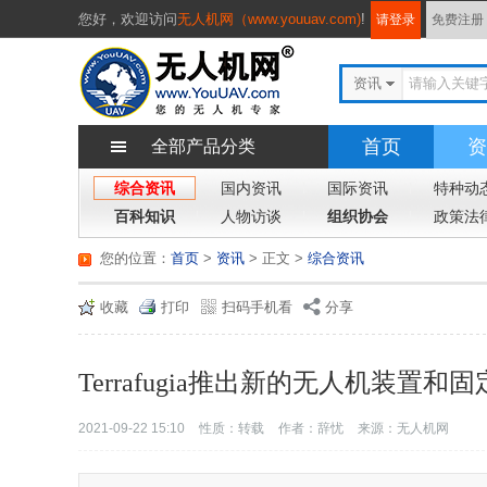
您好，
欢迎访问
无人机网（www.youuav.com)
!
请登录
免费注册
资讯
首页
资
全部产品分类
综合资讯
国内资讯
国际资讯
特种动
百科知识
人物访谈
组织协会
政策法
您的位置：
首页
>
资讯
> 正文
>
综合资讯
收藏
打印
扫码手机看
分享
Terrafugia推出新的无人机装置和
2021-09-22 15:10
性质：转载
作者：辞忧
来源：无人机网