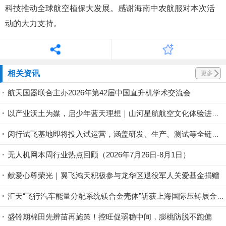
科技推动全球航空植保大发展。感谢海南中农航服对本次活
动的大力支持。
相关资讯
更多
航天国器联合主办2026年第42届中国直升机学术交流会
以产业沃土为媒，启少年蓝天理想｜山河星航航空文化体验进行中
闵行试飞基地即将投入试运营，涵盖研发、生产、测试等全链条丨低空应用
无人机网本周行业热点回顾（2026年7月26日-8月1日）
献爱心尊荣光｜翼飞鸿天积极参与龙华区退役军人关爱基金捐赠
汇天“飞行汽车能量分配系统镁合金壳体”斩获上海国际压铸展金奖铸件荣誉
盛铃期棉田先辨苗再施策！控旺促弱稳中间，膨桃防脱不跑偏