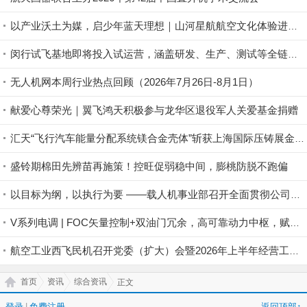
以产业沃土为媒，启少年蓝天理想｜山河星航航空文化体验进行中
闵行试飞基地即将投入试运营，涵盖研发、生产、测试等全链条丨低空应用
无人机网本周行业热点回顾（2026年7月26日-8月1日）
献爱心尊荣光｜翼飞鸿天积极参与龙华区退役军人关爱基金捐赠
汇天“飞行汽车能量分配系统镁合金壳体”斩获上海国际压铸展金奖铸件荣誉
盛铃期棉田先辨苗再施策！控旺促弱稳中间，膨桃防脱不跑偏
以目标为纲，以执行为要 ——载人机事业部召开全面贯彻公司半年度会议精神暨重点工作攻坚部署会
V系列电调 | FOC矢量控制+双油门冗余，高可靠动力中枢，赋能行业无人机稳定作业
航空工业西飞民机召开党委（扩大）会暨2026年上半年经营工作会
首页
资讯
综合资讯
正文
登录
|
免费注册
返回顶部↑