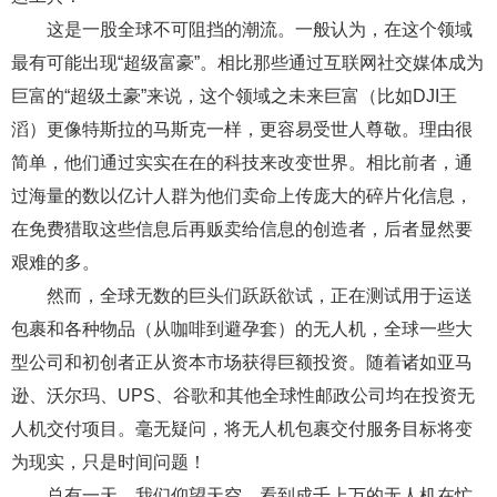
这是一股全球不可阻挡的潮流。一般认为，在这个领域
最有可能出现“超级富豪”。相比那些通过互联网社交媒体成为
巨富的“超级土豪”来说，这个领域之未来巨富（比如DJI王
滔）更像特斯拉的马斯克一样，更容易受世人尊敬。理由很
简单，他们通过实实在在的科技来改变世界。相比前者，通
过海量的数以亿计人群为他们卖命上传庞大的碎片化信息，
在免费猎取这些信息后再贩卖给信息的
创造者
，后者显然要
艰难的多。
然而，全球无数的巨头们跃跃欲试，正在测试用于运送
包裹和各种物品（从咖啡到避孕套）的无人机，全球一些大
型公司和初创者正从资本市场获得巨额投资。随着诸如亚马
逊、沃尔玛、UPS、谷歌和其他全球性邮政公司均在投资无
人机交付项目。毫无疑问，将无人机包裹交付服务目标将变
为现实，只是时间问题！
总有一天，我们仰望天空，看到成千上万的无人机在忙