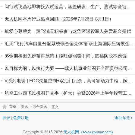
闵行试飞基地即将投入试运营，涵盖研发、生产、测试等全链条丨低空应用
无人机网本周行业热点回顾（2026年7月26日-8月1日）
献爱心尊荣光｜翼飞鸿天积极参与龙华区退役军人关爱基金捐赠
汇天“飞行汽车能量分配系统镁合金壳体”斩获上海国际压铸展金奖铸件荣誉
盛铃期棉田先辨苗再施策！控旺促弱稳中间，膨桃防脱不跑偏
以目标为纲，以执行为要 ——载人机事业部召开全面贯彻公司半年度会议精神暨重点工作攻坚部署会
V系列电调 | FOC矢量控制+双油门冗余，高可靠动力中枢，赋能行业无人机稳定作业
航空工业西飞民机召开党委（扩大）会暨2026年上半年经营工作会
首页
资讯
综合资讯
正文
登录
|
免费注册
返回顶部↑
Copyright © 2015-2026
无人机网（www.youuav.com)