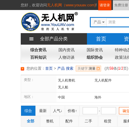
您好，
欢迎访问
无人机网（www.youuav.com)
!
请登录
免费注册
产品
首页
资
全部产品分类
综合资讯
国内资讯
国际资讯
特种动
百科知识
人物访谈
组织协会
政策法
您的位置：
首页
>
产品 搜索
(
共
59
条|
1
/
2
页
)
关键字:
测量
类型：
无人机整机
无人机配件
无人船
地区：
中国
海外
综合
最新
人气↓
价格↑
-
全部
整机
配件
二手
租赁
服