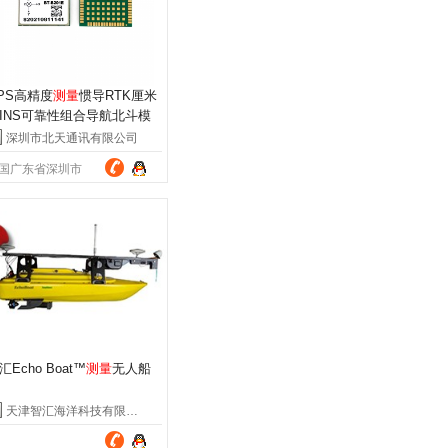
PS高精度
测量
惯导RTK厘米
INS可靠性组合导航北斗模
BT-B201E
深圳市北天通讯有限公司
国广东省深圳市
汇Echo Boat™
测量
无人船
天津智汇海洋科技有限公司