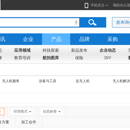
手机关注
我的办公
发布询
讯
企业
产品
品牌
采购
态
应用领域
科技探索
新品发布
企业动态
律
教育培训
航拍图库
保险
DIY
无人机服务
设备与工具
反无人机
无人机解决
经营模式
信息标签
务方案
加工合作