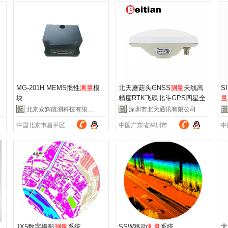
MG-201H MEMS惯性
测量
模
北天蘑菇头GNSS
测量
天线高
S
块
精度RTK飞碟北斗GPS四星全
量
频驾考BT-140
北京众辉航测科技有限公司
深圳市北天通讯有限公司
中国北京市昌平区
中国广东省深圳市
中
JX5数字摄影
测量
系统
SSW移动
测量
系统
北