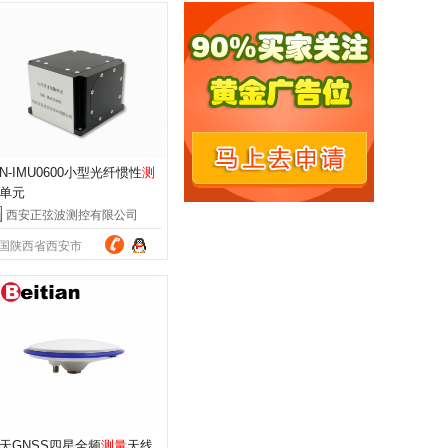
IN-IMU0600小型光纤惯性
测
单元
西安正弦波测控有限公司
国陕西省西安市
天GNSS四星全频
测量
天线