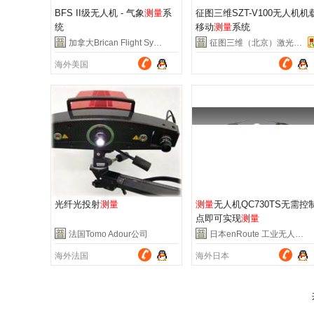
BFS II级无人机 - 气象
测量
系
征图三维SZT-V100无人机机
统
移动
测量
系统
加拿大Brican Flight Systems 公司
征图三维（北京）激光技术有限公司
海外美国
中国北京市经济技术开发区
光纤光投射
测量
测量
无人机QC730TS无需控
点即可实现
测量
法国Tomo Adour公司
日本enRoute 工业无人机公司
海外法国
海外日本