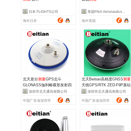
日本 FLIGHTS公司
美国Pitch Aeronautics公司
海外日本
海外美国
北天差分
测量
GPS北斗
北天Beitian高精度GNSS
测量
GLONASS伽利略碟形发射四
天线GPS/RTK ZED-F9P基站
星全频天线BT-200S
天线BT-4N07B
深圳市北天通讯有限公司
深圳市北天通讯有限公司
中国广东省深圳市
中国广东省深圳市