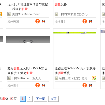
载
无人机3D地理空间博弈与模拟
测量
设备
航
- 三维摄影
测量
美国One Drone Cloud公司
日本东京航空仪器公司(TKK)
海外美国
海外日本
海
制
激光
测量
无人机LS1500R实现
征图三维SZT-R250无人机载移
征
高精度3D激光
测量
动
测量
系统
体
日本enRoute 工业无人机公司
征图三维（北京）激光技术有限公司
海外日本
中国北京市经济技术开发区
中
共
59
条|
1
/
2
页
1
2
下一页
末页