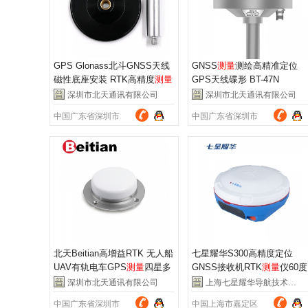
GPS Glonass北斗GNSS天线
GNSS
测量
测绘高精准定位
磁性底座安装 RTK高精度
测量
GPS天线碟形 BT-47N
型 BT-M90SD
深圳市北天通讯有限公司
深圳市北天通讯有限公司
中国广东省深圳市
中国广东省深圳市
北天Beitian高增益RTK 无人船
七星耀华S300高精度定位
UAV有轨电车GPS
测量
四星多
GNSS接收机RTK
测量
仪60度
频 航空天线 BT-3707A
倾斜惯导北斗GPS
深圳市北天通讯有限公司
上海七星耀华导航技术有限公司
中国广东省深圳市
中国上海市嘉定区