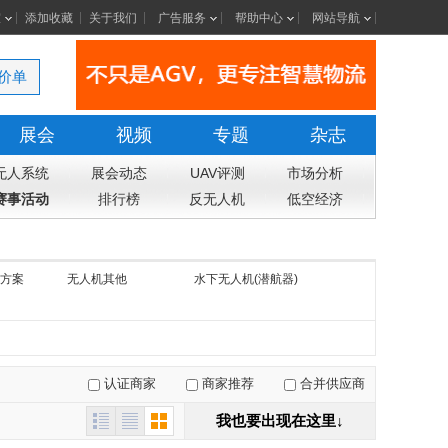
室
添加收藏
关于我们
广告服务
帮助中心
网站导航
价单
展会
视频
专题
杂志
无人系统
展会动态
UAV评测
市场分析
赛事活动
排行榜
反无人机
低空经济
方案
无人机其他
水下无人机(潜航器)
认证商家
商家推荐
合并供应商
我也要出现在这里↓