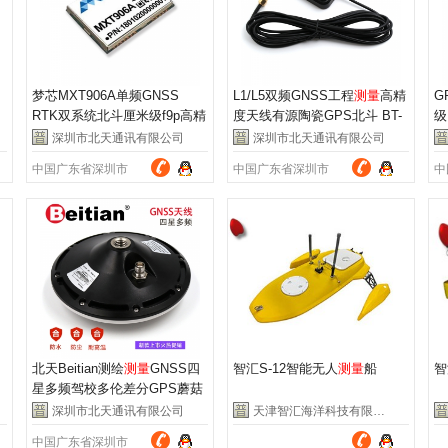
梦芯MXT906A单频GNSS
L1/L5双频GNSS工程
测量
高精
G
RTK双系统北斗厘米级f9p高精
度天线有源陶瓷GPS北斗 BT-
级
度
测量
GPS模块
3G43AJL5
块
深圳市北天通讯有限公司
深圳市北天通讯有限公司
中国广东省深圳市
中国广东省深圳市
中
北天Beitian测绘
测量
GNSS四
智汇S-12智能无人
测量
船
智
星多频驾校多伦差分GPS蘑菇
头天线BT-300
深圳市北天通讯有限公司
天津智汇海洋科技有限公司
中国广东省深圳市