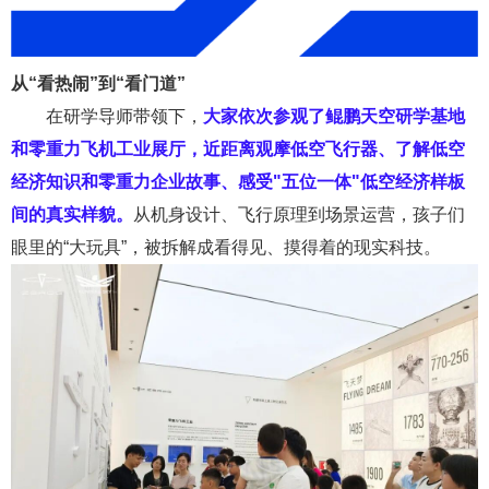
从“看热闹”到“看门道”
在研学导师带领下，
大家依次参观了鲲鹏天空研学基地
和零重力飞机工业展厅，
近距离观摩低空飞行器、了解
低空
经济知识和零重力企业故事
、感受
"
五位一体
"
低空经济样板
间的真实样貌
。
从
机身设计、
飞行原理到
场景
运营，孩子们
眼里的
“
大玩具
”
，
被拆解成看得见、摸得着的现实科技。