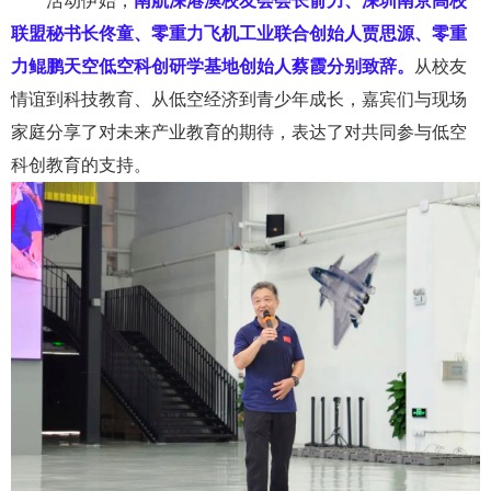
活动
伊始，
南航深港澳校友会会长俞力、深圳南京高校
联盟秘书长佟童、零重力飞机工业联合创始人贾思源、零重
力
鲲鹏天空低空科创研学基地创始人蔡霞分
别致辞。
从校友
情谊到科技教育
、
从低空经济到青少年成长
，
嘉宾们
与现场
家庭分享了对未来产业教育的期待，表达了对共同参与低空
科创教育的支持。