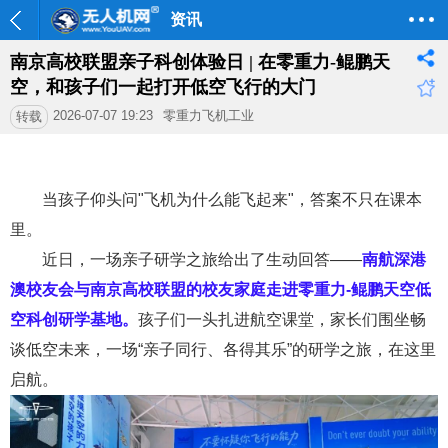
资讯
南京高校联盟亲子科创体验日 | 在零重力-鲲鹏天
空，和孩子们一起打开低空飞行的大门
2026-07-07 19:23
零重力飞机工业
转载
当孩子仰头问
"
飞机为什么能飞起来
"
，答案不只在课本
里。
近日，
一场亲子研学之旅给出了
生动
回答
——
南航深港
澳校友会与南京高校联盟的校友家庭走进零重力-
鲲鹏天空低
空
科创研学基地
。
孩子们一头扎进航空课堂，家长们
围坐
畅
谈低空未来，一场
“
亲子同行、各得其乐
”
的研学之旅，在这里
启航。