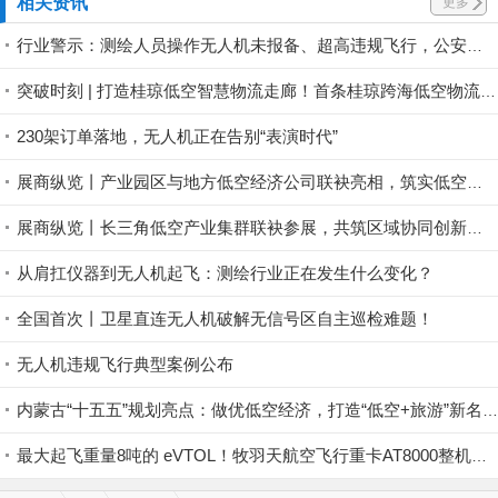
相关资讯
更多
行业警示：测绘人员操作无人机未报备、超高违规飞行，公安依法对操作员作出 500 元罚款处罚
突破时刻 | 打造桂琼低空智慧物流走廊！首条桂琼跨海低空物流航线试飞成功
230架订单落地，无人机正在告别“表演时代”
展商纵览丨产业园区与地方低空经济公司联袂亮相，筑实低空产业集聚底座
展商纵览丨长三角低空产业集群联袂参展，共筑区域协同创新生态
从肩扛仪器到无人机起飞：测绘行业正在发生什么变化？
全国首次丨卫星直连无人机破解无信号区自主巡检难题！
无人机违规飞行典型案例公布
内蒙古“十五五”规划亮点：做优低空经济，打造“低空+旅游”新名片
最大起飞重量8吨的 eVTOL！牧羽天航空飞行重卡AT8000整机机身下线