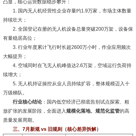
凸显，核心运营数据稳步攀升：
1. 国内无人机经营性企业存量约1.9万家，市场主体数量
持续壮大；
2. 全国登记在册的无人机设备总量突破200万架，设备保
有量稳居高位；
3. 行业年度累计飞行时长超2600万小时，作业应用频次
大幅提升；
4. 空域同时在飞无人机峰值达2.6万架，空域运行负荷持
续增大；
5. 无人机持证操控从业人员持续扩容，整体规模迈入十
万级梯队。
行业核心结论
：国内低空经济已彻底告别试点探索、粗
放扩张的发展阶段，全面进入
规模化落地、规范化监管
的高
质量发展周期。
三、7
月新规
vs
旧规则（核心
差异拆解
）