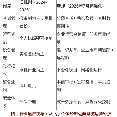
旧规则（2024-
维度
新规（2026年7月起强化）
2025）
空域管
报备制为主，审批
分级空域+ 动态监管 + 实时数
理
较松
据回传
运营资
企业运营合格证+ 任务审批绑
个人执照即可接单
质
定
设备管
唯一识别码+ 全生命周期追踪 +
实名登记为主
理
远程ID
飞行模
单机作业为主
平台化调度+ 网络化运行
式
监管逻
事前审批+ 过程监控 + 事后追
事后追责
辑
溯
安全体
分散管理
统一数据平台+ 风险分级控制
系
四、行业底层变革：从飞手个体经济迈向系统运营经济