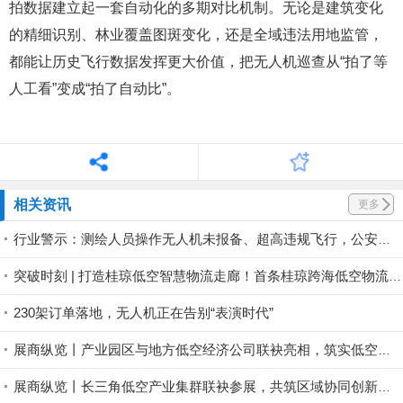
拍数据建立起一套自动化的多期对比机制。无论是建筑变化
的精细识别、林业覆盖图斑变化，还是全域违法用地监管，
都能让历史飞行数据发挥更大价值，把无人机巡查从“拍了等
人工看”变成“拍了自动比”。
相关资讯
更多
行业警示：测绘人员操作无人机未报备、超高违规飞行，公安依法对操作员作出 500 元罚款处罚
突破时刻 | 打造桂琼低空智慧物流走廊！首条桂琼跨海低空物流航线试飞成功
230架订单落地，无人机正在告别“表演时代”
展商纵览丨产业园区与地方低空经济公司联袂亮相，筑实低空产业集聚底座
展商纵览丨长三角低空产业集群联袂参展，共筑区域协同创新生态