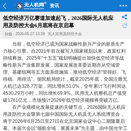
资讯
低空经济万亿赛道加速起飞，2026国际无人机应
用及防控大会6月底将在京启幕
2026-05-27 13:28
无人应用及防控大会
转载
当前，低空经济已成为国家战略性新兴产业的新质生产
力核心引擎。自
2021
年首次被写入国家规划以来，政策红利
持续释放。
2025
年“十五五”规划明确提出加快低空经济等战
略性新兴产业集群发展，国家发展改革委近期亦从空域管
理、基建组网等五方面系统施策，推动低空经济“管得好、飞
得稳、用得活”。据民航局统计，截至
2025
年底，全国注册无
人机已达
328.7
万架，同比增长
51.0%
，全年累计飞行时间达
4530.29
万小时，同比增长
69.9%
。民用无人机整机总产值突
破
1761
亿元，市场预计
2026
年低空经济规模将突破万亿。
在产业规模化发展提速的关键节点，
2026
国际无人机应
用及防控大会暨第七届中国国际无人机及无人系统博览会，
将于
2026
年
6
月
25
日至
27
日在北京国家会议中心二期隆重启
幕。本届大会以“领航全域，展翼未来”
为主题，由中国光学工