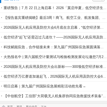
重磅预告｜7 月 22 日上海启幕！ 2026「翼启华夏」低空经济生态共建中国行・上海总站暨 第二届全国低空行业会长论坛盛大来袭
【报告嘉宾重磅揭晓】最后3周！商飞、航空工业、航发集团、eVTOL企业齐聚苏州，第六届航空计量测试与检验检测发展论坛即将启幕
2026国际无人机应用及防控大会6月底在京启幕，“低空经济第一城”最新战况即将揭晓
低空经济“起飞”还需迈过几道坎？——2026国际无人机应用及防控大会邀您共探政策落地路径
科技赋能应急，合作链接未来：第九届广州国际应急展圆满落幕！
火热报名中 | 第六届航空计量测试与检验检测发展论坛邀您7月28-29日相聚苏州！
2026国际无人机应用及防控大会出新标——300项低空经济标准铺路，行业告别“野蛮生长”
低空经济万亿赛道加速起飞，2026国际无人机应用及防控大会6月底将在京启幕
明日启幕｜第九届广州国际应急展精彩活动抢先看→
【中创航空】工信部"大荷载无人机集群协同应急救援技术装备"项目推进会召开
首页
资讯
展会动态