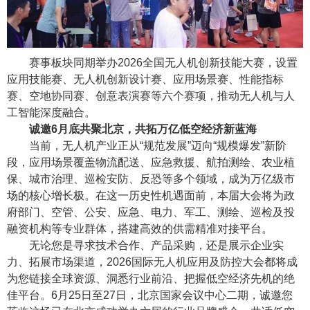
赛事板块同期举办
2026
全国无人机创新技能大赛，设置
应用技能赛、无人机创新设计赛、应用场景赛、性能指标
赛、空地协同赛、创意表演赛等六个赛项，推动无人机与人
工智能深度融合。
诚邀
6
月底共聚北京，共拓万亿低空经济新蓝海
当前，无人机产业正从“规范发展”迈向“规模爆发”新阶
段，应用场景覆盖物流配送、应急救援、航拍测绘、农业植
保、城市治理、巡检安防、反恐等多个领域，成为万亿级市
场的核心增长极。在这一历史性机遇面前，本届大会将为政
府部门、空管、公安、应急、电力、军工、测绘、巡检及投
融资机构等专业群体，搭建高效的供需精准对接平台。
无论您是寻求技术合作、产品采购，还是展示企业实
力、拓展市场渠道，
2026
国际无人机应用及防控大会都将成
为您链接全球资源、洞悉行业前沿、把握低空经济先机的绝
佳平台。
6
月
25
日至
27
日，北京国家会议中心二期，诚邀您