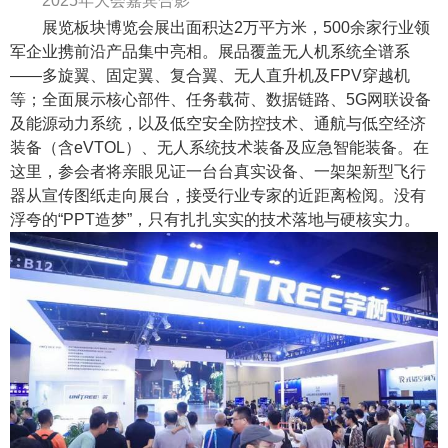
2025
年大会嘉宾合影
展览板块博览会展出面积达
2
万平方米，
500
余家行业领
军企业携前沿产品集中亮相。展品覆盖无人机系统全谱系
——多旋翼、固定翼、复合翼、无人直升机及
FPV
穿越机
等；全面展示核心部件、任务载荷、数据链路、
5G
网联设备
及能源动力系统，以及低空安全防控技术、通航与低空经济
装备（含
eVTOL
）、无人系统技术装备及应急智能装备。在
这里，参会者将亲眼见证一台台真实设备、一架架新型飞行
器从宣传图纸走向展台，接受行业专家的近距离检阅。没有
浮夸的“
PPT
造梦”，只有扎扎实实的技术落地与硬核实力。