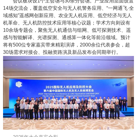
会议板块设
1
个主会场与
30
余分会场。产业应用层面设置
14
场交流会，覆盖低空安全与无人机警务应用、“一网通飞·全
域感知”遥感网创新应用、农业无人机应用、低空经济与无人
机革命、无人机防控技术应用等核心议题；学术方向则设有
10
余场专题会，聚焦无人机通信与组网、低可探测技术、遥
感与智能解译、光谱探测、通感算一体化等前沿领域。预计
将有
500
位专家嘉宾带来精彩演讲，
2000
余位代表参会，超
30
场需求对接会、投融资路演及新品发布会同期举行。