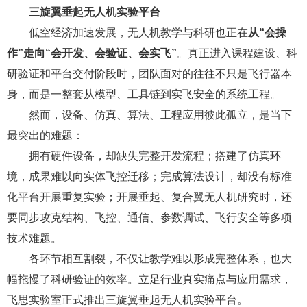
三旋翼垂起无人机实验平台
低空经济加速发展，无人机教学与科研也正在
从“会操
作”走向“会开发、会验证、会实飞”
。真正进入课程建设、科
研验证和平台交付阶段时，团队面对的往往不只是飞行器本
身，而是一整套从模型、工具链到实飞安全的系统工程。
然而，设备、仿真、算法、工程应用彼此孤立，是当下
最突出的难题：
拥有硬件设备，却缺失完整开发流程；搭建了仿真环
境，成果难以向实体飞控迁移；完成算法设计，却没有标准
化平台开展重复实验；开展垂起、复合翼无人机研究时，还
要同步攻克结构、飞控、通信、参数调试、飞行安全等多项
技术难题。
各环节相互割裂，不仅让教学难以形成完整体系，也大
幅拖慢了科研验证的效率。立足行业真实痛点与应用需求，
飞思实验室正式推出三旋翼垂起无人机实验平台。