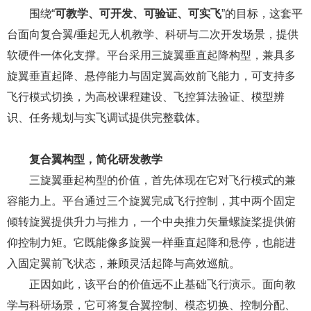
围绕“
可教学、可开发、可验证、可实飞
”的目标，这套平
台面向复合翼/垂起无人机教学、科研与二次开发场景，提供
软硬件一体化支撑。平台采用三旋翼垂直起降构型，兼具多
旋翼垂直起降、悬停能力与固定翼高效前飞能力，可支持多
飞行模式切换，为高校课程建设、飞控算法验证、模型辨
识、任务规划与实飞调试提供完整载体。
复合翼构型，简化研发教学
三旋翼垂起构型的价值，首先体现在它对飞行模式的兼
容能力上。平台通过三个旋翼完成飞行控制，其中两个固定
倾转旋翼提供升力与推力，一个中央推力矢量螺旋桨提供俯
仰控制力矩。它既能像多旋翼一样垂直起降和悬停，也能进
入固定翼前飞状态，兼顾灵活起降与高效巡航。
正因如此，该平台的价值远不止基础飞行演示。面向教
学与科研场景，它可将复合翼控制、模态切换、控制分配、