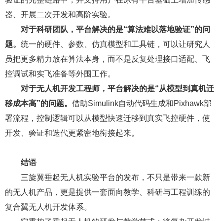
器、开展二次开发和高阶实验。
对于科研团队，平台解决的是“算法难以落地验证”的问
题。
统一的硬件、参数、仿真模型和工具链，可以让研究人
员把更多精力放在算法本身，而不是反复处理接口适配、飞
控调试和实飞准备等外围工作。
对于无人机开发工程师，平台解决的是“从模型到真机迁
移成本高”的问题。
借助Simulink自动代码生成和Pixhawk部
署流程，控制逻辑可以从模型快速迁移到真实飞控硬件，使
开发、验证和迭代更紧密地衔接起来。
结语
三旋翼垂起无人机实验平台的发布，不只是带来一款新
的无人机产品，更是提供一套面向教学、科研与工程训练的
复合翼无人机开发体系。