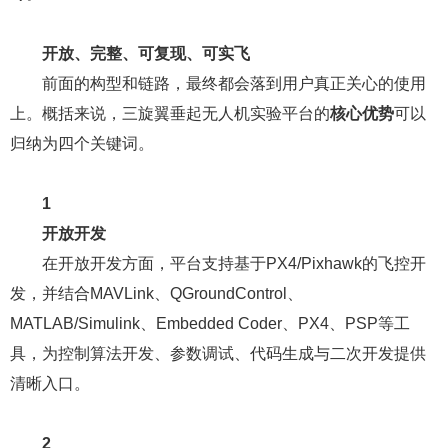
开放、完整、可复现、可实飞
前面的构型和链路，最终都会落到用户真正关心的使用
上。概括来说，三旋翼垂起无人机实验平台的
核心优势
可以
归纳为四个关键词。
1
开放开发
在开放开发方面，平台支持基于PX4/Pixhawk的飞控开
发，并结合MAVLink、QGroundControl、
MATLAB/Simulink、Embedded Coder、PX4、PSP等工
具，为控制算法开发、参数调试、代码生成与二次开发提供
清晰入口。
2