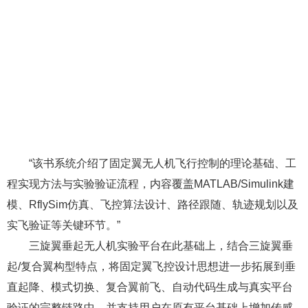
“该书系统介绍了固定翼无人机飞行控制的理论基础、工
程实现方法与实验验证流程，内容覆盖MATLAB/Simulink建
模、RflySim仿真、飞控算法设计、路径跟随、轨迹规划以及
实飞验证等关键环节。”
三旋翼垂起无人机实验平台在此基础上，结合三旋翼垂
起/复合翼构型特点，将固定翼飞控设计思想进一步拓展到垂
直起降、模式切换、复合翼前飞、自动代码生成与真实平台
验证的完整链路中，并支持用户在原有平台基础上增加传感