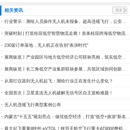
相关资讯
更多
行业警示：测绘人员操作无人机未报备、超高违规飞行，公安依法对操作员作出 500 元罚款处罚
突破时刻 | 打造桂琼低空智慧物流走廊！首条桂琼跨海低空物流航线试飞成功
230架订单落地，无人机正在告别“表演时代”
展商纵览丨产业园区与地方低空经济公司联袂亮相，筑实低空产业集聚底座
展商纵览丨长三角低空产业集群联袂参展，共筑区域协同创新生态
从肩扛仪器到无人机起飞：测绘行业正在发生什么变化？
全国首次丨卫星直连无人机破解无信号区自主巡检难题！
无人机违规飞行典型案例公布
内蒙古“十五五”规划亮点：做优低空经济，打造“低空+旅游”新名片
最大起飞重量8吨的 eVTOL！牧羽天航空飞行重卡AT8000整机机身下线