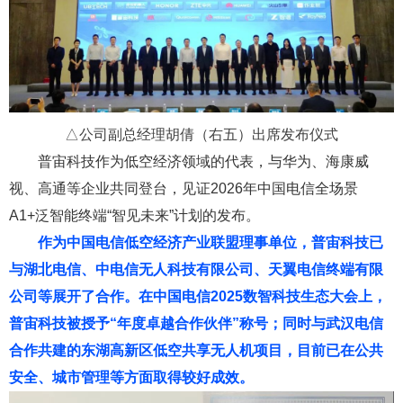
△公司副总经理胡倩（右五）出席发布仪式
普宙科技作为低空经济领域的代表，与华为、海康威
视、高通等企业共同登台，见证2026年中国电信全场景
A1+泛智能终端“智见未来”计划的发布。
作为中国电信低空经济产业联盟理事单位，普宙科技已
与湖北电信、中电信无人科技有限公司、
天翼电信终端有限
公司
等展开了合作
。
在中国电信2025数智科技生态大会上，
普宙科技被授予“年度卓越合作伙伴”称号
；同时与
武汉
电信
合作共建的
东湖高新区低空共享无人机项目
，
目前
已
在公共
安全、城市管理等方面取得较好成效。