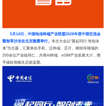
5月14日，中国电信终端产业联盟2026年度中期交流会
暨智享沙龙在北京隆重举行。
本次大会以“翼起同行·智创未
来”为主题，汇聚来自手机、泛终端、芯片、模组等领域的
200余位产业链同仁，共商AI终端、eSIM产业发展大计，携
手描绘智能生态新蓝图。