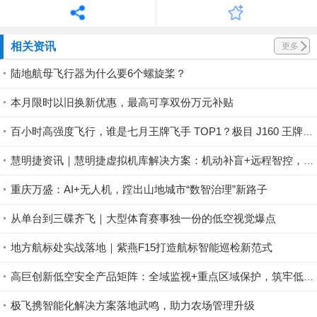
相关资讯
更多
陆地航母飞行器为什么要6个螺旋桨？
本月限时以旧换新优惠，最高可享双份万元补贴
百小时高强度飞行，谁是七月王牌飞手 TOP1？极目 J160 王牌飞手第一赛段荣耀揭晓！
慧明捷资讯｜慧明捷虚拟机库解决方案：机动补盲+远程智控，筑牢山林防火安全屏障
重庆万盛：AI+无人机，蹚出山地城市“数智治理”新路子
从单台到三碟齐飞｜大型体育赛事独一份的低空视觉爆点
地方航标处实战落地｜紫燕F15打造航标智能巡检新范式
高巨创新低空安全产品矩阵：全域监视+重点区域保护，筑牢低空安全防控屏障
极飞携智能化解决方案落地武鸣，助力农场管理升级