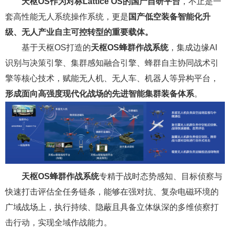
天枢OS作为对标Lattice OS的国产自研平台
，不止是一
套高性能无人系统操作系统，更是
国产低空装备智能化升
级、无人产业自主可控转型的重要载体。
基于天枢OS打造的
天枢OS蜂群作战系统
，集成边缘AI
识别与决策引擎、集群感知融合引擎、蜂群自主协同战术引
擎等核心技术，赋能无人机、无人车、机器人等异构平台，
形成面向高强度现代化战场的先进智能集群装备体系
。
天枢OS蜂群作战系统
专精于战时态势感知、目标侦察与
快速打击评估全任务链条，能够在强对抗、复杂电磁环境的
广域战场上，执行持续、隐蔽且具备立体纵深的多维侦察打
击行动，实现全域作战能力。