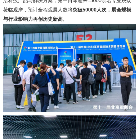
沿科技产品与解决方案，第一日即迎来15000余名专业观众
莅临观摩，预计全程观展人数将
突破50000人次
，
展会规模
与行业影响力再创历史新高
。