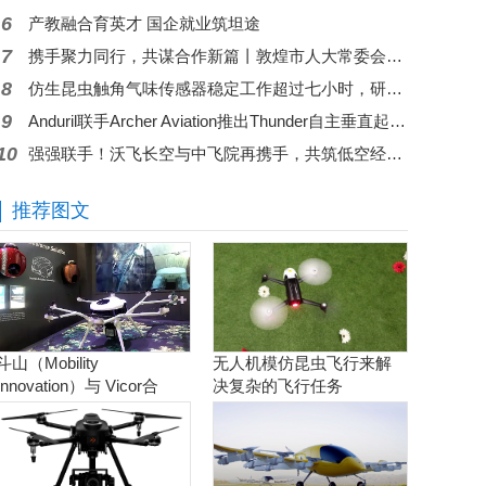
6
产教融合育英才 国企就业筑坦途
7
携手聚力同行，共谋合作新篇丨敦煌市人大常委会一行莅临翼飞鸿天
8
仿生昆虫触角气味传感器稳定工作超过七小时，研究团队验证机器人驱动应用
9
Anduril联手Archer Aviation推出Thunder自主垂直起降平台
10
强强联手！沃飞长空与中飞院再携手，共筑低空经济安全底座
推荐图文
斗山（Mobility
无人机模仿昆虫飞行来解
Innovation）与 Vicor合
决复杂的飞行任务
作。实现商用氢燃料电池
无人机