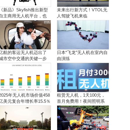
《新品》Skyfish推出新型
未来出行新方式！VTOL无
自主商用无人机平台，也
人驾驶飞机来临
可搭载Sony Alpha相机
亿航的客运无人机迈出了
日本“飞龙”无人机在室内自
城市空中交通的关键一步
由演练
2025年无人机市场价值458
租赁无人机，1天100元，
亿美元复合年增长率15.5％
首月免费用！夜间照明系
统施工、抢险、应急救援
利器！