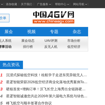
室
添加收藏
关于我们
广告服务
帮助中心
网站导航
价单
展会
视频
专题
杂志
无人系统
展会动态
UAV评测
市场分析
赛事活动
排行榜
反无人机
低空经济
热点资讯
1
沉浸式探秘低空科技！桂航学子走进东莞异能无人机基地开展研学实践
2
星逻智能荣获2026低空经济商业化落地优秀案例Top10
3
硬核首发+增购订单！沃飞长空上海秀出全链路硬实力
4
星逻智能诚邀您共赴2026年第六届电力系统与绿色能源大会
5
峰飞航空与顺丰签署合作协议