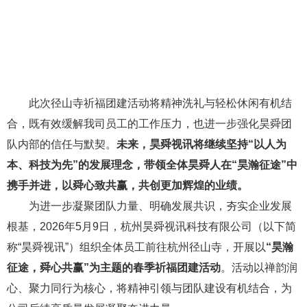
此次径山寺祈福团建活动将精神洗礼与轻松休闲有机结
合，既有效缓解我司员工的工作压力，也进一步强化昊舜团
队内部的信任与默契。
未来，昊舜视讯将继续坚持“以人为
本、科技为先”的发展理念，带领全体昊舜人在“昊瀚征途”中
携手并进，以舜心致共赢，共创更加辉煌的业绩。
为进一步凝聚团队力量、明确发展共识，夯实企业发展
根基，2026年5月9日，杭州昊舜视讯科技有限公司（以下简
称“昊舜视讯”）组织全体员工前往杭州径山寺，开展以
“昊瀚
征途，舜心共赢”为主题的春季祈福团建活动
。活动以禅韵润
心、聚力同行为核心，将精神引领与团队建设有机结合，为