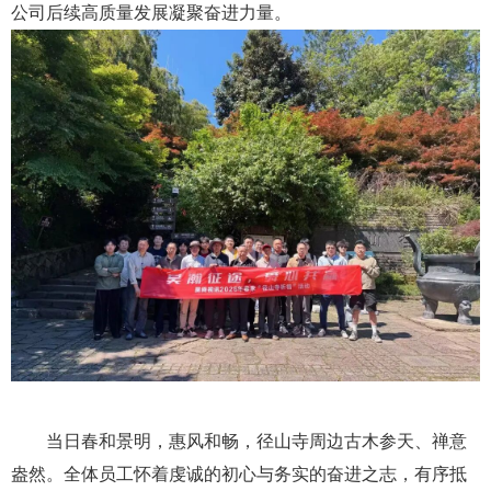
公司后续高质量发展凝聚奋进力量。
当日春和景明，惠风和畅，径山寺周边古木参天、禅意
盎然。全体员工怀着虔诚的初心与务实的奋进之志，有序抵