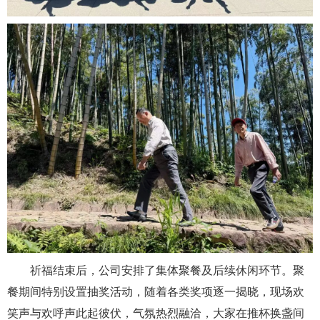
祈福结束后，公司安排了集体聚餐及后续休闲环节。聚
餐期间特别设置抽奖活动，随着各类奖项逐一揭晓，现场欢
笑声与欢呼声此起彼伏，气氛热烈融洽，大家在推杯换盏间