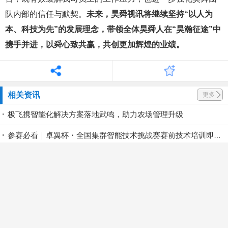
此次径山寺祈福团建活动将精神洗礼与轻松休闲有机结
合，既有效缓解我司员工的工作压力，也进一步强化昊舜团
队内部的信任与默契。
未来，昊舜视讯将继续坚持“以人为
本、科技为先”的发展理念，带领全体昊舜人在“昊瀚征途”中
携手并进，以舜心致共赢，共创更加辉煌的业绩。