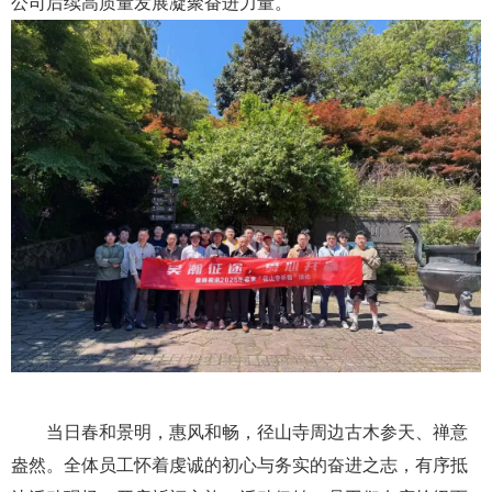
公司后续高质量发展凝聚奋进力量。
当日春和景明，惠风和畅，径山寺周边古木参天、禅意
盎然。全体员工怀着虔诚的初心与务实的奋进之志，有序抵