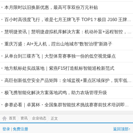
本月限时以旧换新优惠，最高可享双份万元补贴
百小时高强度飞行，谁是七月王牌飞手 TOP1？极目 J160 王牌飞手第一赛段荣耀揭晓！
慧明捷资讯｜慧明捷虚拟机库解决方案：机动补盲+远程智控，筑牢山林防火安全屏障
重庆万盛：AI+无人机，蹚出山地城市“数智治理”新路子
从单台到三碟齐飞｜大型体育赛事独一份的低空视觉爆点
地方航标处实战落地｜紫燕F15打造航标智能巡检新范式
高巨创新低空安全产品矩阵：全域监视+重点区域保护，筑牢低空安全防控屏障
极飞携智能化解决方案落地武鸣，助力农场管理升级
参赛必看｜卓翼杯・全国集群智能技术挑战赛赛前技术培训即将开启！
首页
资讯
企业动态
正文
登录
|
免费注册
返回顶部↑