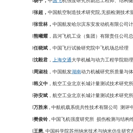
l
杨宇，
中
国飞
机强度研究所副总工程师、结构
l
张超，
中国航空制造技术研究院,无损检测技术
l
张世林，
中国航发哈尔滨东安发动机有限公司
l
熊曦耀
，昌河飞机工业（集团）有限责任公司
l
任晓斌
，中国飞行试验研究院中飞机场总经
l
沈毅君
，
上海
交通
大学机械与动力工程学院助
l
周淑桂
，中国航发
湖南
动力机械研究所质量与
l
韩义中
，航空工业北京长城计量测试技术研究
l
孙安斌
，航空工业北京长城计量测试技术研究所
l
万胜来
, 中航机载系统共性技术有限公司 测评
l
樊俊铃
, 中国飞机强度研究所 损伤检测与结构
l
王懋
, 中国科学院苏州纳米技术与纳米仿生研究