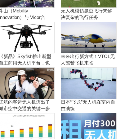
斗山（Mobility
无人机模仿昆虫飞行来解
Innovation）与 Vicor合
决复杂的飞行任务
作。实现商用氢燃料电池
无人机
《新品》Skyfish推出新型
未来出行新方式！VTOL无
自主商用无人机平台，也
人驾驶飞机来临
可搭载Sony Alpha相机
亿航的客运无人机迈出了
日本“飞龙”无人机在室内自
城市空中交通的关键一步
由演练