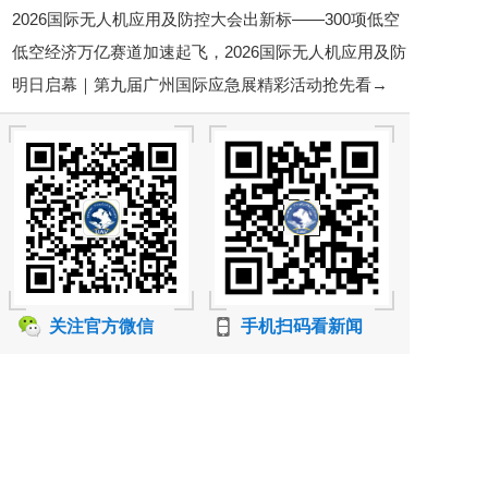
2026国际无人机应用及防控大会出新标——300项低空
邀您7月28-29日相聚苏州！
低空经济万亿赛道加速起飞，2026国际无人机应用及防
经济标准铺路，行业告别“野蛮生长”
明日启幕｜第九届广州国际应急展精彩活动抢先看→
控大会6月底将在京启幕
关注官方微信
手机扫码看新闻