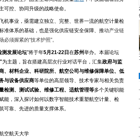
主可控、协同升级的战略使命。
飞机事业，亟需建立独立、完整、世界一流的航空计量检
标准体系的基础，也是强化供应链安全保障、推
动产业链
必须握紧的“技术护照”。
检测发展论坛
”将于年
5
月
21-22
日
在
苏州
举办。本届论坛
”
为主题，旨在搭建高层次行业对话平台，汇集
政府与监
商、材料企业、科研院所、航空公司与维修保障单位、低
务与设备供应商
等单位的高层领导、技术专家与相关负责
量检测、测试试验、维修工程、适航管理等
多个关键职能
赋能，深入探讨如何以数字智能技术重塑航空计量、检
筑可靠、先进的质量支撑体系。
航空航天大学