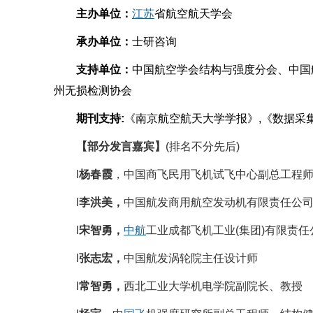
主办单位：
江苏
省航空航天学会
承办单位：
士研咨询
支持单位：
中国航空学会结构与强度分会、中国
州无损检测协会
期刊支持
:
《南京航空航天大学学报》
,
《数据采
【部分发言嘉宾】
(排名不分先后)
l
杨春霞
，中国商飞民用飞机试飞中心副总工程
l
李洪美，
中国航发商用航空发动机有限责任公司
l
宋智勇，
中航
工业成都飞机工业(集团)有限责任
l
张志宏，
中国航发涡轮院主任设计师
l
常智勇，
西北工业大学机电学院副院长、教授