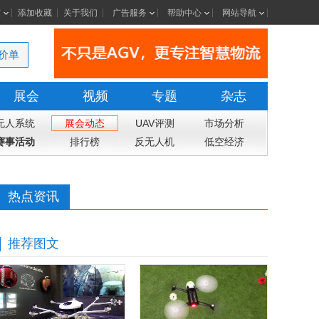
室
添加收藏
关于我们
广告服务
帮助中心
网站导航
价单
展会
视频
专题
杂志
无人系统
展会动态
UAV评测
市场分析
赛事活动
排行榜
反无人机
低空经济
热点资讯
推荐图文