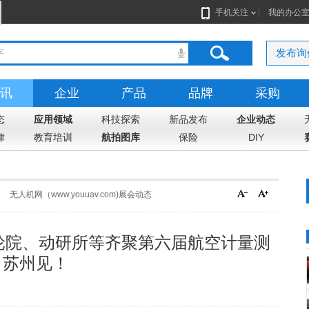
手机关注
我的办公
发布询
讯
企业
产品
品牌
采购
态
应用领域
科技探索
新品发布
企业动态
律
教育培训
航拍图库
保险
DIY
无人机网（www.youuav.com)展会动态
轮院、动研所等齐聚第六届航空计量测
日苏州见！