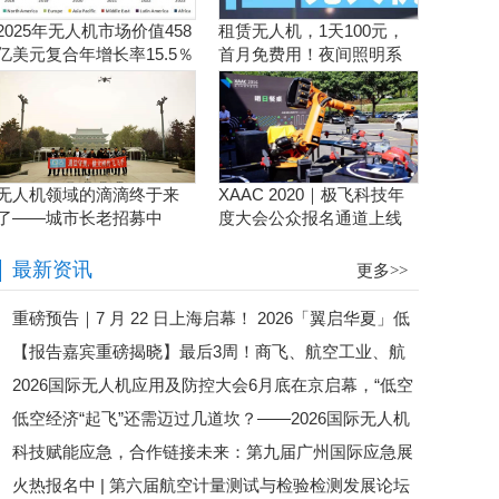
2025年无人机市场价值458
租赁无人机，1天100元，
亿美元复合年增长率15.5％
首月免费用！夜间照明系
统施工、抢险、应急救援
利器！
无人机领域的滴滴终于来
XAAC 2020｜极飞科技年
了——城市长老招募中
度大会公众报名通道上线
啦！
最新资讯
更多>>
重磅预告｜7 月 22 日上海启幕！ 2026「翼启华夏」低
【报告嘉宾重磅揭晓】最后3周！商飞、航空工业、航
空经济生态共建中国行・上海总站暨 第二届全国低空行业
2026国际无人机应用及防控大会6月底在京启幕，“低空
发集团、eVTOL企业齐聚苏州，第六届航空计量测试与检
会长论坛盛大来袭
低空经济“起飞”还需迈过几道坎？——2026国际无人机
经济第一城”最新战况即将揭晓
验检测发展论坛即将启幕
科技赋能应急，合作链接未来：第九届广州国际应急展
应用及防控大会邀您共探政策落地路径
火热报名中 | 第六届航空计量测试与检验检测发展论坛
圆满落幕！