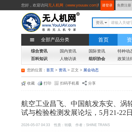
您好，
欢迎访问
无人机网（www.youuav.com)
!
请登录
免费注册
资讯
首页
资
全部产品分类
综合资讯
国内资讯
国际资讯
特种动
百科知识
人物访谈
组织协会
政策法
您的位置：
首页
>
资讯
> 正文
>
展会动态
收藏
打印
扫码手机看
分享
航空工业昌飞、中国航发东安、涡
试与检验检测发展论坛，5月21-22
2026-05-07 04:33
性质：转载
作者：SHINE TRANS