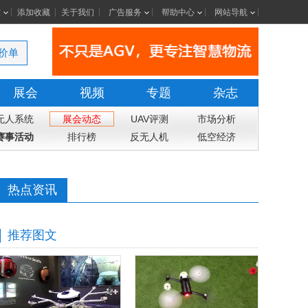
室
添加收藏
关于我们
广告服务
帮助中心
网站导航
价单
展会
视频
专题
杂志
无人系统
展会动态
UAV评测
市场分析
赛事活动
排行榜
反无人机
低空经济
热点资讯
推荐图文