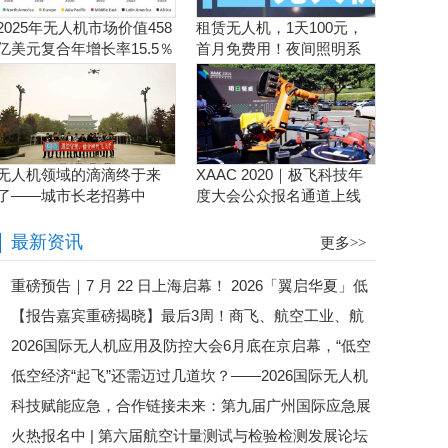
2025年无人机市场价值458
租赁无人机，1天100元，
亿美元复合年增长率15.5％
首月免费用！夜间照明系
统施工、抢险、应急救援
利器！
无人机领域的滴滴终于来
XAAC 2020｜极飞科技年
了——城市长老招募中
度大会公众报名通道上线
啦！
最新资讯
更多>>
重磅预告｜7 月 22 日上海启幕！ 2026「翼启华夏」低
【报告嘉宾重磅揭晓】最后3周！商飞、航空工业、航
空经济生态共建中国行・上海总站暨 第二届全国低空行业
2026国际无人机应用及防控大会6月底在京启幕，“低空
发集团、eVTOL企业齐聚苏州，第六届航空计量测试与检
会长论坛盛大来袭
低空经济“起飞”还需迈过几道坎？——2026国际无人机
经济第一城”最新战况即将揭晓
验检测发展论坛即将启幕
科技赋能应急，合作链接未来：第九届广州国际应急展
应用及防控大会邀您共探政策落地路径
火热报名中 | 第六届航空计量测试与检验检测发展论坛
圆满落幕！