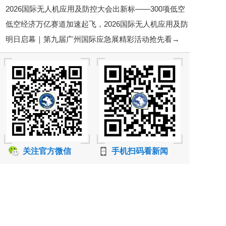
2026国际无人机应用及防控大会出新标——300项低空
邀您7月28-29日相聚苏州！
低空经济万亿赛道加速起飞，2026国际无人机应用及防
经济标准铺路，行业告别“野蛮生长”
明日启幕｜第九届广州国际应急展精彩活动抢先看→
控大会6月底将在京启幕
关注官方微信
手机扫码看新闻