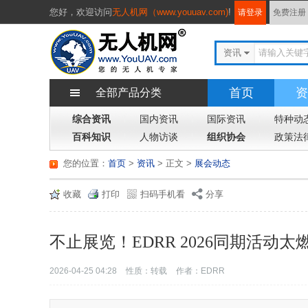
您好，
欢迎访问
无人机网（www.youuav.com)
!
请登录
免费注册
资讯
首页
资
全部产品分类
综合资讯
国内资讯
国际资讯
特种动
百科知识
人物访谈
组织协会
政策法
您的位置：
首页
>
资讯
> 正文
>
展会动态
收藏
打印
扫码手机看
分享
不止展览！EDRR 2026同期活
2026-04-25 04:28
性质：转载
作者：EDRR