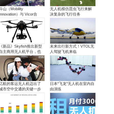
斗山（Mobility
无人机模仿昆虫飞行来解
Innovation）与 Vicor合
决复杂的飞行任务
作。实现商用氢燃料电池
无人机
《新品》Skyfish推出新型
未来出行新方式！VTOL无
自主商用无人机平台，也
人驾驶飞机来临
可搭载Sony Alpha相机
亿航的客运无人机迈出了
日本“飞龙”无人机在室内自
城市空中交通的关键一步
由演练