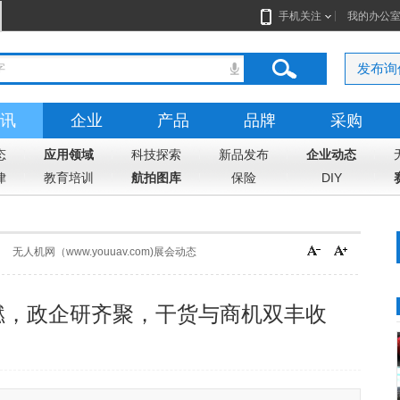
手机关注
我的办公
发布询
讯
企业
产品
品牌
采购
态
应用领域
科技探索
新品发布
企业动态
律
教育培训
航拍图库
保险
DIY
无人机网（www.youuav.com)展会动态
动太燃，政企研齐聚，干货与商机双丰收