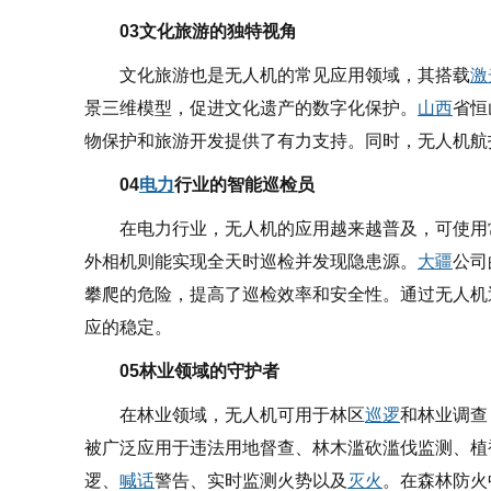
03
文化旅游的独特视角
文化旅游也是无人机的常见应用领域，其搭载
激
景三维模型，促进文化遗产的数字化保护。
山西
省恒
物保护和旅游开发提供了有力支持。同时，无人机航
04
电力
行业的智能巡检员
在电力行业，无人机的应用越来越普及，可使用
外相机则能实现全天时巡检并发现隐患源。
大疆
公司
攀爬的危险，提高了巡检效率和安全性。通过无人机
应的稳定。
05林业领域的守护者
在林业领域，无人机可用于林区
巡逻
和林业调查
被广泛应用于违法用地督查、林木滥砍滥伐监测、植
逻、
喊话
警告、实时监测火势以及
灭火
。在森林防火