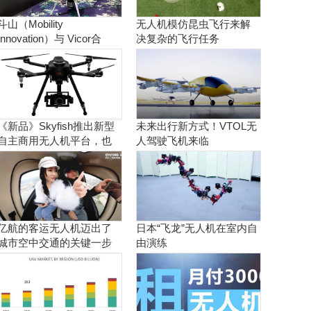
斗山（Mobility
无人机模仿昆虫飞行来解
Innovation）与 Vicor合
决复杂的飞行任务
作。实现商用氢燃料电池
无人机
《新品》Skyfish推出新型
未来出行新方式！VTOL无
自主商用无人机平台，也
人驾驶飞机来临
可搭载Sony Alpha相机
亿航的客运无人机迈出了
日本“飞龙”无人机在室内自
城市空中交通的关键一步
由演练