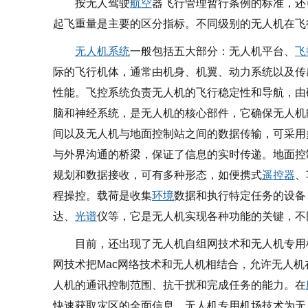
按无人驾驶
航空
器飞行管理暂行条例的标准，还
起飞重量是主要的区分指标。不同级别的无人机在飞
无人机系统
一般包括五大部分：无人机平台、
飞
际的飞行机体，通常由机身、机翼、动力系统以及传
性能。飞控系统负责无人机的飞行稳定性和导航，由
脑和神经系统，是无人机的核心部件，它确保无人机
间以及无人机与地面控制站之间的数据传输，可采用
与外界沟通的桥梁，保证了信息的实时传递。地面控
规划和数据接收，可有多种形态，如便携式
遥控器
、
程操控。载荷是收集
环境
数据和执行特定任务的设备
达、
光谱
仪等，它是无人机实现各种功能的关键，不
目前，还出现了无人机自组网技术和无人机专用
网技术把
Mac网络技术和无人机相结合，允许无人
人机的通讯控制范围、抗干扰和完成任务的能力。在
快速获取灾区的全面信息。无人机专用机场技术为无