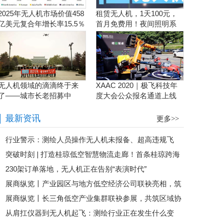
2025年无人机市场价值458
租赁无人机，1天100元，
亿美元复合年增长率15.5％
首月免费用！夜间照明系
统施工、抢险、应急救援
利器！
无人机领域的滴滴终于来
XAAC 2020｜极飞科技年
了——城市长老招募中
度大会公众报名通道上线
啦！
最新资讯
更多>>
行业警示：测绘人员操作无人机未报备、超高违规飞
突破时刻 | 打造桂琼低空智慧物流走廊！首条桂琼跨海
行，公安依法对操作员作出 500 元罚款处罚
230架订单落地，无人机正在告别“表演时代”
低空物流航线试飞成功
展商纵览丨产业园区与地方低空经济公司联袂亮相，筑
展商纵览丨长三角低空产业集群联袂参展，共筑区域协
实低空产业集聚底座
从肩扛仪器到无人机起飞：测绘行业正在发生什么变
同创新生态