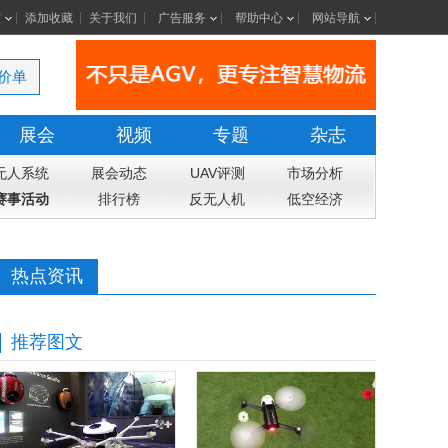
室
添加收藏
关于我们
广告服务
帮助中心
网站导航
价单
展会
视频
专题
杂志
无人系统
展会动态
UAV评测
市场分析
赛事活动
排行榜
反无人机
低空经济
热点资讯
推荐图文