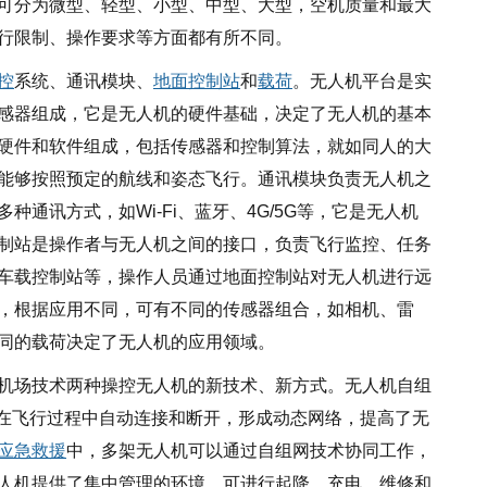
可分为微型、轻型、小型、中型、大型，空机质量和最大
行限制、操作要求等方面都有所不同。
控
系统、通讯模块、
地面控制站
和
载荷
。无人机平台是实
感器组成，它是无人机的硬件基础，决定了无人机的基本
硬件和软件组成，包括传感器和控制算法，就如同人的大
能够按照预定的航线和姿态飞行。通讯模块负责无人机之
多种通讯方式，如
Wi-Fi、蓝牙、4G/5G等，它是无人机
制站是操作者与无人机之间的接口，负责飞行监控、任务
车载控制站等，操作人员通过地面控制站对无人机进行远
，根据应用不同，可有不同的传感器组合，如相机、雷
同的载荷决定了无人机的应用领域。
机场技术两种操控无人机的新技术、新方式。无人机自组
机在飞行过程中自动连接和断开，形成动态网络，提高了无
应急
救援
中，多架无人机可以通过自组网技术协同工作，
人机提供了集中管理的环境，可进行起降、充电、维修和