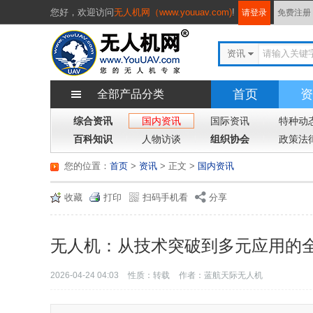
您好，
欢迎访问
无人机网（www.youuav.com)
!
请登录
免费注册
资讯
首页
资
全部产品分类
综合资讯
国内资讯
国际资讯
特种动
百科知识
人物访谈
组织协会
政策法
您的位置：
首页
>
资讯
> 正文
>
国内资讯
收藏
打印
扫码手机看
分享
无人机：从技术突破到多元应用的
2026-04-24 04:03
性质：转载
作者：蓝航天际无人机