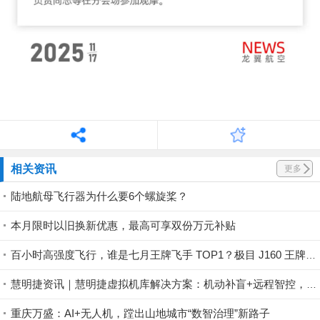
相关资讯
更多
陆地航母飞行器为什么要6个螺旋桨？
本月限时以旧换新优惠，最高可享双份万元补贴
百小时高强度飞行，谁是七月王牌飞手 TOP1？极目 J160 王牌飞手第一赛段荣耀揭晓！
慧明捷资讯｜慧明捷虚拟机库解决方案：机动补盲+远程智控，筑牢山林防火安全屏障
重庆万盛：AI+无人机，蹚出山地城市“数智治理”新路子