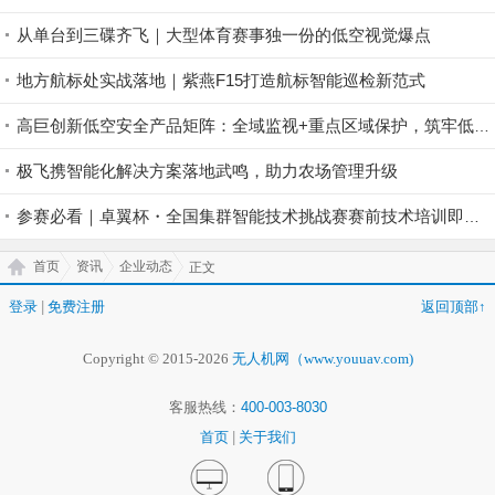
从单台到三碟齐飞｜大型体育赛事独一份的低空视觉爆点
地方航标处实战落地｜紫燕F15打造航标智能巡检新范式
高巨创新低空安全产品矩阵：全域监视+重点区域保护，筑牢低空安全防控屏障
极飞携智能化解决方案落地武鸣，助力农场管理升级
参赛必看｜卓翼杯・全国集群智能技术挑战赛赛前技术培训即将开启！
首页
资讯
企业动态
正文
登录
|
免费注册
返回顶部↑
Copyright © 2015-2026
无人机网（www.youuav.com)
客服热线：
400-003-8030
首页
|
关于我们