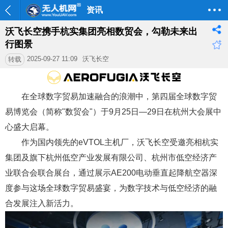
资讯
沃飞长空携手杭实集团亮相数贸会，勾勒未来出
行图景
2025-09-27 11:09
沃飞长空
转载
在全球数字贸易加速融合的浪潮中，第四届全球数字贸
易博览会（简称"数贸会"）于9月25日—29日在杭州大会展中
心盛大启幕。
作为国内领先的eVTOL主机厂，沃飞长空受邀亮相杭实
集团及旗下杭州低空产业发展有限公司、杭州市低空经济产
业联合会联合展台，通过展示AE200电动垂直起降航空器深
度参与这场全球数字贸易盛宴，为数字技术与低空经济的融
合发展注入新活力。