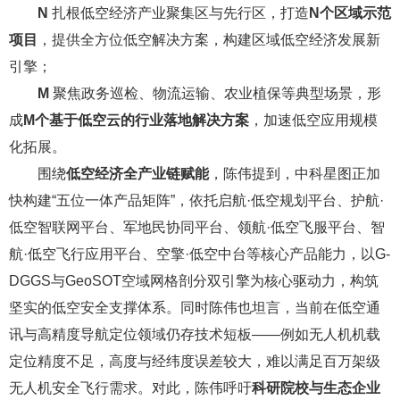
N
扎根低空经济产业聚集区与先行区，打造
N个区域示范
项目
，提供全方位低空解决方案，构建区域低空经济发展新
引擎；
M
聚焦政务巡检、物流运输、农业植保等典型场景，形
成
M个基于低空云的行业落地解决方案
，加速低空应用规模
化拓展。
围绕
低空经济全产业链赋能
，陈伟提到，中科星图正加
快构建“五位一体产品矩阵”，依托启航·低空规划平台、护航·
低空智联网平台、军地民协同平台、领航·低空飞服平台、
智
航·低空飞行应用平台
、空擎·低空中台等核心产品能力，以G-
DGGS与GeoSOT空域网格剖分双引擎为核心驱动力，构筑
坚实的低空安全支撑体系。同时陈伟也坦言，当前在低空通
讯与高精度导航定位领域仍存技术短板——例如无人机机载
定位精度不足，高度与经纬度误差较大，难以满足百万架级
无人机安全飞行需求。对此，陈伟呼吁
科研院校与生态企业