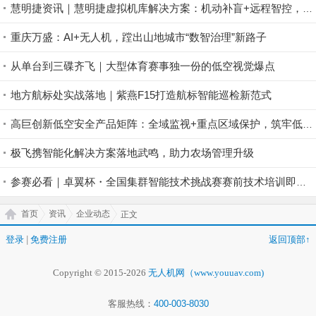
慧明捷资讯｜慧明捷虚拟机库解决方案：机动补盲+远程智控，筑牢山林防火安全屏障
重庆万盛：AI+无人机，蹚出山地城市“数智治理”新路子
从单台到三碟齐飞｜大型体育赛事独一份的低空视觉爆点
地方航标处实战落地｜紫燕F15打造航标智能巡检新范式
高巨创新低空安全产品矩阵：全域监视+重点区域保护，筑牢低空安全防控屏障
极飞携智能化解决方案落地武鸣，助力农场管理升级
参赛必看｜卓翼杯・全国集群智能技术挑战赛赛前技术培训即将开启！
首页
资讯
企业动态
正文
登录
|
免费注册
返回顶部↑
Copyright © 2015-2026
无人机网（www.youuav.com)
客服热线：
400-003-8030