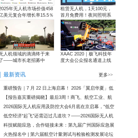
2025年无人机市场价值458
租赁无人机，1天100元，
亿美元复合年增长率15.5％
首月免费用！夜间照明系
统施工、抢险、应急救援
利器！
无人机领域的滴滴终于来
XAAC 2020｜极飞科技年
了——城市长老招募中
度大会公众报名通道上线
啦！
最新资讯
更多>>
重磅预告｜7 月 22 日上海启幕！ 2026「翼启华夏」低
【报告嘉宾重磅揭晓】最后3周！商飞、航空工业、航
空经济生态共建中国行・上海总站暨 第二届全国低空行业
2026国际无人机应用及防控大会6月底在京启幕，“低空
发集团、eVTOL企业齐聚苏州，第六届航空计量测试与检
会长论坛盛大来袭
低空经济“起飞”还需迈过几道坎？——2026国际无人机
经济第一城”最新战况即将揭晓
验检测发展论坛即将启幕
科技赋能应急，合作链接未来：第九届广州国际应急展
应用及防控大会邀您共探政策落地路径
火热报名中 | 第六届航空计量测试与检验检测发展论坛
圆满落幕！