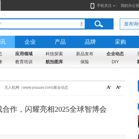
手机关注
我的办公
发布询
讯
企业
产品
品牌
采购
态
应用领域
科技探索
新品发布
企业动态
律
教育培训
航拍图库
保险
DIY
无人机网（www.youuav.com)展会动态
合作，闪耀亮相2025全球智博会