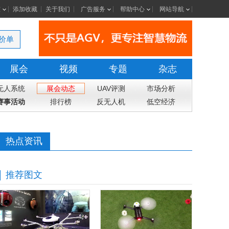
室
添加收藏
关于我们
广告服务
帮助中心
网站导航
价单
展会
视频
专题
杂志
无人系统
展会动态
UAV评测
市场分析
赛事活动
排行榜
反无人机
低空经济
热点资讯
推荐图文