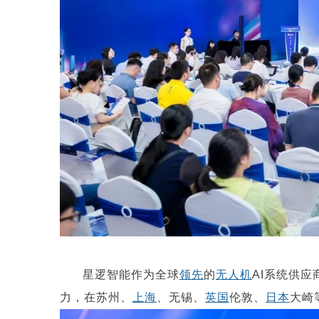
星逻智能作为全球
领先
的
无人机
AI系统供
力，在苏州、
上海
、无锡、
英国
伦敦、
日本
大崎