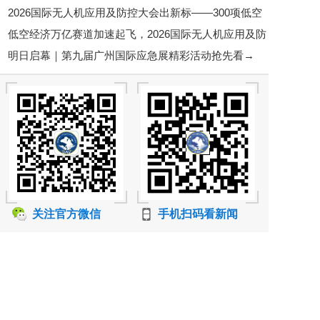
2026国际无人机应用及防控大会出新标——300项低空
邀您7月28-29日相聚苏州！
低空经济万亿赛道加速起飞，2026国际无人机应用及防
经济标准铺路，行业告别“野蛮生长”
明日启幕｜第九届广州国际应急展精彩活动抢先看→
控大会6月底将在京启幕
关注官方微信
手机扫码看新闻