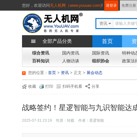
您好，
欢迎访问
无人机网（www.youuav.com)
!
请登录
免费注册
资讯
首页
资
全部产品分类
综合资讯
国内资讯
国际资讯
特种动
百科知识
人物访谈
组织协会
政策法
您的位置：
首页
>
资讯
> 正文
>
展会动态
收藏
打印
扫码手机看
分享
战略签约！星逻智能与九识智能达成
2025-07-31 23:19
性质：转载
作者：星逻智能