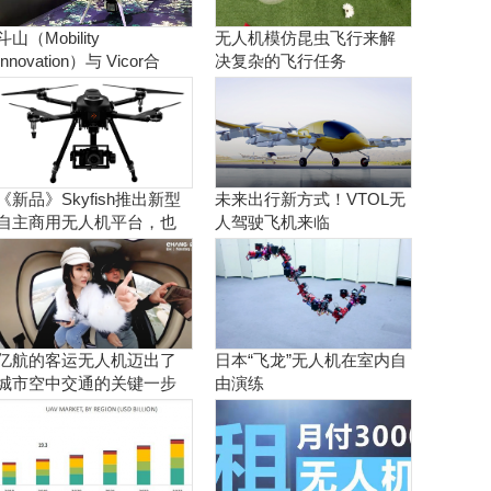
斗山（Mobility
无人机模仿昆虫飞行来解
Innovation）与 Vicor合
决复杂的飞行任务
作。实现商用氢燃料电池
无人机
《新品》Skyfish推出新型
未来出行新方式！VTOL无
自主商用无人机平台，也
人驾驶飞机来临
可搭载Sony Alpha相机
亿航的客运无人机迈出了
日本“飞龙”无人机在室内自
城市空中交通的关键一步
由演练